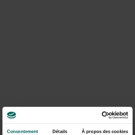
is dat je last krijgt van allerlei vervelende kwaaltjes zoals
een opgeblazen gevoel, winderigheid en huiduitslag. Komt
dit je bekend voor, probeer dan eens een aantal weken
alle zuivelproducten van je menu te schrappen. Hoe
minder je ervan zal eten, hoe beter dat jij je zal voelen!
Melk van koeien kan je perfect vervangen door een
alternatief. Geitenmelk en schapenmelk bevatten minder
lactose dan koemelk en zijn in dat opzicht iets beter voor
onze darmen maar het blijft dierlijke melk. Melk dat we
beter kunnen vervangen door een plantaardig alternatief.
Welke soorten plantaardige melk bestaan
Consentement
Détails
À propos des cookies
er?