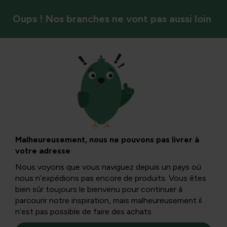
Oups ! Nos branches ne vont pas aussi loin
Recettes de notre propre jardin
Lait animal ou lait
végétal
Malheureusement, nous ne pouvons pas livrer à
votre adresse
Nous voyons que vous naviguez depuis un pays où
Des études ont montré que le lait de vache n’est pas
nous n’expédions pas encore de produits. Vous êtes
aussi sain qu’on le suggérait auparavant. Voici plusieurs
bien sûr toujours le bienvenu pour continuer à
alternatives végétales.
parcourir notre inspiration, mais malheureusement il
n’est pas possible de faire des achats.