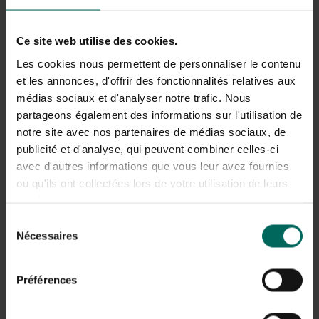
zwart gemalen peper
zeezout
kruidenmix met zeezout (Italiaans)
Ce site web utilise des cookies.
Les cookies nous permettent de personnaliser le contenu
Bereidingswijze
et les annonces, d'offrir des fonctionnalités relatives aux
Breek de voet af van de asperges, schil ze en laat ze 5
médias sociaux et d'analyser notre trafic. Nous
minuten koken met de toppen naar boven. Verhit de olie
partageons également des informations sur l'utilisation de
in de wok en roerbak de kip gedurende 5 minuten. Voeg de
notre site avec nos partenaires de médias sociaux, de
champignons toe en laat 5 minuten bakken. Doe er de
publicité et d'analyse, qui peuvent combiner celles-ci
asperges bij en roerbak nog 2 minuten. Kruid met peper,
avec d'autres informations que vous leur avez fournies
zeezout en kruidenmix Italiaans. Plet de gekookte eitjes
ou qu'ils ont collectées lors de votre utilisation de leurs
en voeg samen met de peterselie in de wok. Schik op de
services.
borden en werk af met bieslook en naar smaak reepjes
ham en oude kaas.
Sélection
Nécessaires
du
Tip
Je kunt kip vervangen door konijn.
consentement
Préférences