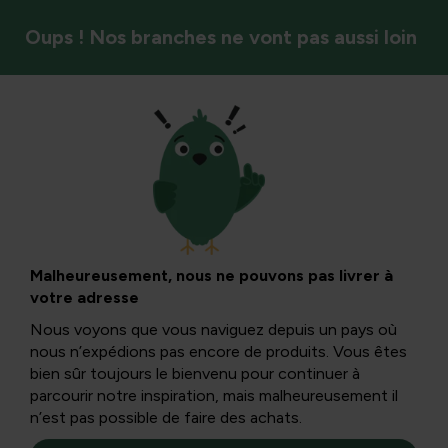
Oups ! Nos branches ne vont pas aussi loin
Légumes
Préparation des
asperges
Malheureusement, nous ne pouvons pas livrer à
votre adresse
Nous voyons que vous naviguez depuis un pays où
Trouvez ici deux délicieuses recettes avec des asperges :
nous n’expédions pas encore de produits. Vous êtes
poulet aux asperges et asperges à la manière flamande.
bien sûr toujours le bienvenu pour continuer à
Nous expliquons étape par étape comment la préparer.
parcourir notre inspiration, mais malheureusement il
n’est pas possible de faire des achats.