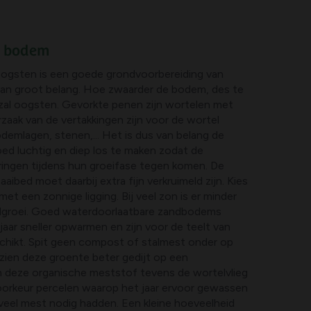
e bodem
ogsten is een goede grondvoorbereiding van
an groot belang. Hoe zwaarder de bodem, des te
zal oogsten. Gevorkte penen zijn wortelen met
rzaak van de vertakkingen zijn voor de wortel
odemlagen, stenen,... Het is dus van belang de
ed luchtig en diep los te maken zodat de
ngen tijdens hun groeifase tegen komen. De
ibed moet daarbij extra fijn verkruimeld zijn. Kies
met een zonnige ligging. Bij veel zon is er minder
elgroei. Goed waterdoorlaatbare zandbodems
jaar sneller opwarmen en zijn voor de teelt van
chikt. Spit geen compost of stalmest onder op
zien deze groente beter gedijt op een
deze organische meststof tevens de wortelvlieg
 voorkeur percelen waarop het jaar ervoor gewassen
veel mest nodig hadden. Een kleine hoeveelheid