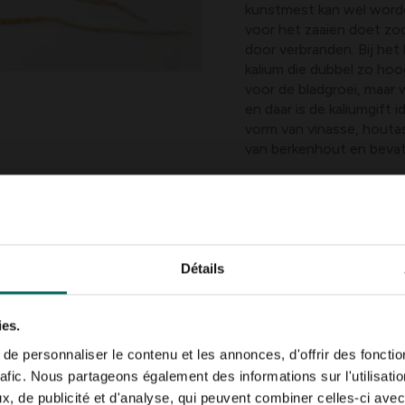
kunstmest kan wel worde
voor het zaaien doet zod
door verbranden. Bij het
kalium die dubbel zo hoog
voor de bladgroei, maar 
en daar is de kaliumgift 
vorm van vinasse, houta
van berkenhout en bevat
Gevorkte of sterk vert
Détails
ies.
s te minder kans je
e personnaliser le contenu et les annonces, d'offrir des fonctio
lwortelen zijn dan ook
rafic. Nous partageons également des informations sur l'utilisati
i kan zaaien onder koud
, de publicité et d'analyse, qui peuvent combiner celles-ci avec