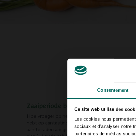
Consentement
Zaaiperiode buswortelen
Ce site web utilise des cook
Hoe vroeger op het jaar je wortelen kan zaaien, de
Les cookies nous permettent d
hebt op aantastingen van de wortelvlieg. De busse
sociaux et d'analyser notre t
aan te raden aangezien je ze al vanaf begin januar
partenaires de médias sociaux