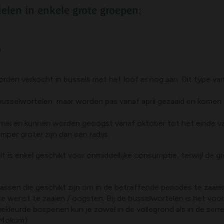
delen in enkele grote groepen:
n
orden verkocht in bussels met het loof er nog aan. Dit type va
 busselwortelen, maar worden pas vanaf april gezaaid en komen 
ei en kunnen worden geoogst vanaf oktober tot het einde van
amper groter zijn dan een radijs.
 is enkel geschikt voor onmiddellijke consumptie, terwijl de gr
ssen die geschikt zijn om in de betreffende periodes te zaaie
deze wenst te zaaien / oogsten. Bij de busselwortelen is het vo
e gekleurde bospenen kun je zowel in de vollegrond als in de se
, Mokum)