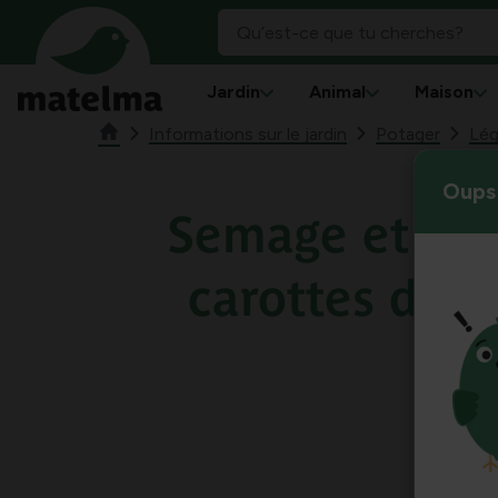
Jardin
Animal
Maison
Informations sur le jardin
Potager
Lé
Oups 
Semage et cul
carottes de b