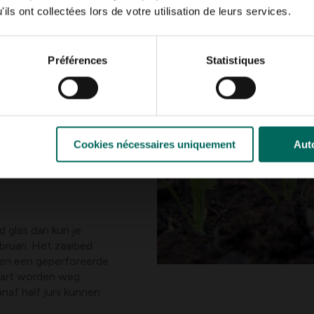
zonder verwarming).
ils ont collectées lors de votre utilisation de leurs services.
nd van 15 cm tussen
p (0,5 tot max. 1cm). De
met temperaturen tot
Préférences
Statistiques
ur nodig van ca. +
oud glas of onder
s zeker geen probleem.
ge dag. Na het zaaien
liesdoek als extra
 kieming. Na drie tot
Cookies nécessaires uniquement
Auto
ortelen die je in
 oogsten.
d glas dan kun je
ruari. Het zaaibed
ven een geperforeerde
maart worden weg
anaf half juni kunnen