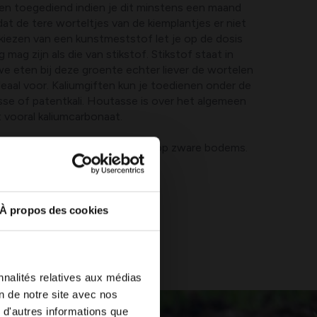
n toegediend indien je dit minstens een maand
at de tere worteltjes van de kiemplantjes er niet
 kiezen van een kunstmeststof let je op de dosis
 mag zijn als die van stikstof. Stikstof staat in
we eten bij deze groente echter liever de wortelen
ideaal voor. Kaliumgiften kun je toedienen onder de
sse of patentkali. Houtasse is over het algemeen
 vooral kaliumcarbonaat.
akte wortelen bekom je sneller op zware bodems.
À propos des cookies
nnalités relatives aux médias
on de notre site avec nos
 d'autres informations que