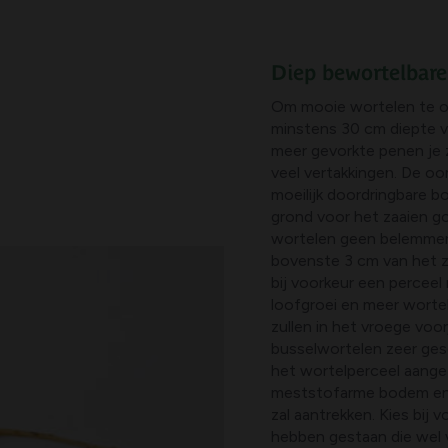
Diep bewortelbar
Om mooie wortelen te o
minstens 30 cm diepte v
meer gevorkte penen je 
veel vertakkingen. De oo
moeilijk doordringbare b
grond voor het zaaien go
wortelen geen belemmeri
bovenste 3 cm van het zaa
bij voorkeur een perceel 
loofgroei en meer wort
zullen in het vroege voor
busselwortelen zeer ges
het wortelperceel aange
meststofarme bodem en 
zal aantrekken. Kies bij
hebben gestaan die wel 