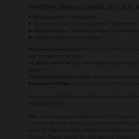
Wortelen (Daucus carota) zijn op te 
Busselwortelen / bospenen
Zomerwortelen / Losse wortelen / waspenen
Winterwortelen / bewaarwortelen / breekpene
Parijse wortelen / ronde penen
Busselwortelen
zijn het type van wortelen die w
jaar te zaaien en te telen.
De
losse wortelen
zijn iets langer en grover dan
liggen.
De
winterwortelen
worden gezaaid in de maand m
Parijse worteltjes
zijn zeer korte worteltjes die 
De vroege teelt (busselwortelen) en de zomerteelt
bewaarwortelen.
Elke van deze groepen hebben ook hun typische ra
u een ras kiest die aansluit bij de periode dat u 
doet. Dit type van fijne, cilindrische, mooi oranj
Minicor, Napoli, Evora, Damco, Austria, Douceur