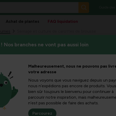
Guide des
Achat de plantes
FAQ liquidation
gumes
Semage et culture de carottes de brousse
! Nos branches ne vont pas aussi loin
Les carottes grappées sont d
ture de
encore accroché. Ce type de 
culture en début d’année.
rousse
Malheureusement, nous ne pouvons pas livre
votre adresse
Nous voyons que vous naviguez depuis un pay
nous n’expédions pas encore de produits. Vou
bien sûr toujours le bienvenu pour continuer à
parcourir notre inspiration, mais malheureuseme
n’est pas possible de faire des achats.
Parcourez