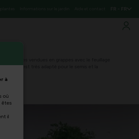
FR - FR
 plantes
Informations sur le jardin
Aide et contact
es carottes vendues en grappes avec le feuillage
carottes est très adapté pour le semis et la
r à
s où
s êtes
nt il