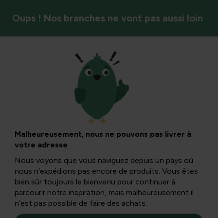
Oups ! Nos branches ne vont pas aussi loin
Fruits et baies
Le mûrier, une
délicatesse
Malheureusement, nous ne pouvons pas livrer à
votre adresse
exotique
Nous voyons que vous naviguez depuis un pays où
nous n’expédions pas encore de produits. Vous êtes
bien sûr toujours le bienvenu pour continuer à
Je ne suis pas vraiment favorable à l’utilisation de toutes
parcourir notre inspiration, mais malheureusement il
sortes d’exotiques, mais pour le genre Morus ou mûrier,
n’est pas possible de faire des achats.
j’aimerais faire une exception.