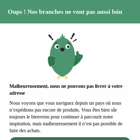
Oups ! Nos branches ne vont pas aussi loin
Arbres et arbustes
Plante sous les
projecteurs :
Malheureusement, nous ne pouvons pas livrer à votre
adresse
Lonicera
Nous voyons que vous naviguez depuis un pays où nous
n’expédions pas encore de produits. Vous êtes bien sûr
fragrantissima
toujours le bienvenu pour continuer à parcourir notre
inspiration, mais malheureusement il n’est pas possible de
faire des achats.
Plus l’arbuste est froid, plus l’arbuste est enivrant et plus fabuleux.