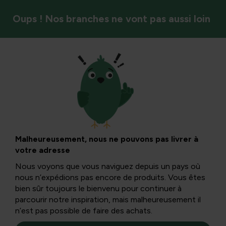
Oups ! Nos branches ne vont pas aussi loin
Arbres et arbustes
Catalpa : soins,
maladies et
Malheureusement, nous ne pouvons pas livrer à
votre adresse
entretien
Nous voyons que vous naviguez depuis un pays où
nous n’expédions pas encore de produits. Vous êtes
bien sûr toujours le bienvenu pour continuer à
La catalpa est un grand arbre à feuilles caduques avec de
parcourir notre inspiration, mais malheureusement il
très grandes feuilles en forme de cœur et de longues
n’est pas possible de faire des achats.
pointes florales qui apparaissent à la fin du printemps et