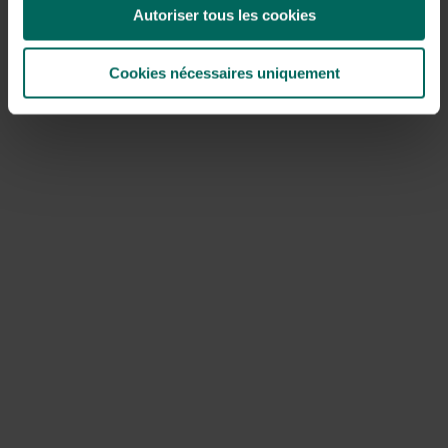
La tondeuse à gazon, la coupeuse et le débroiseur ont
Autoriser tous les cookies
de nouveau prouvé leur valeur. Avant de pouvoir les
ranger, les
restes de tonte
doivent être retirés pour
Cookies nécessaires uniquement
éviter que les lames ne s’émoussent
. Vérifiez si la prise
est sortie de la prise avant de commencer le travail. Les
machines sont-elles alimentées par piles ? Ensuite,
retirez la batterie. Cela les empêchera de tourner
pendant que vous êtes occupé à nettoyer les lames.
Manipulez les machines avec soin pour éviter d’abîmer la
peinture. Allongez la machine sur le côté et retirez les
morceaux de gazon avec une spatule en bois. Nettoie
les lames davantage avec une brosse. Avec une brosse à
tondeuse DUO, il suffit d’un seul outil pour faire les deux
tâches. Évitez d’utiliser de l’eau pour éviter la rouille !
Vérifiez aussi que toutes les vis et capuchons de
protection sont toujours bien serrés, et réparez si
nécessaire. Demandez conseil à un professionnel si vous
avez des doutes sur le fonctionnement d’une machine.