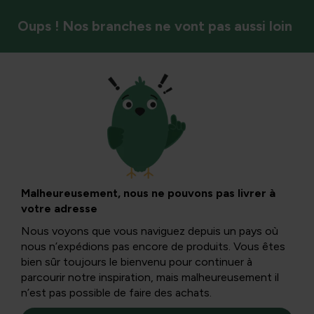
Oups ! Nos branches ne vont pas aussi loin
Outil
Entretien des outils
de jardinage :
Malheureusement, nous ne pouvons pas livrer à
votre adresse
comment et
Nous voyons que vous naviguez depuis un pays où
nous n’expédions pas encore de produits. Vous êtes
pourquoi ?
bien sûr toujours le bienvenu pour continuer à
parcourir notre inspiration, mais malheureusement il
n’est pas possible de faire des achats.
Avant de tout ranger, il ne faut pas oublier d’apporter un