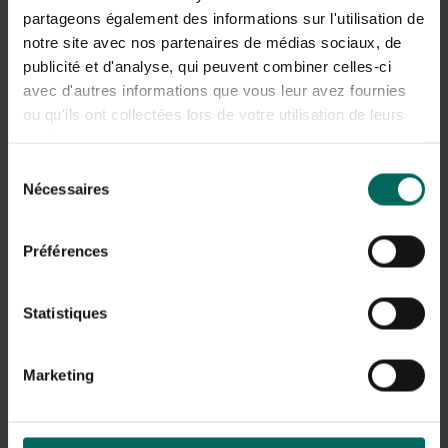
infuser quelques heures, la rouille se décomposera et
partageons également des informations sur l'utilisation de
vous pourrez l’enlever plus facilement. N’oubliez pas la
notre site avec nos partenaires de médias sociaux, de
couche d’huile pour éviter que la rouille ne se forme à
publicité et d'analyse, qui peuvent combiner celles-ci
nouveau.
avec d'autres informations que vous leur avez fournies
ou qu'ils ont collectées lors de votre utilisation de leurs
services.
Sélection
Nécessaires
du
consentement
Préférences
Statistiques
Marketing
Nettoyage des machines de jardin