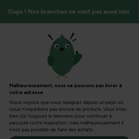
Oups ! Nos branches ne vont pas aussi loin
Entretien de la pelouse
Entretien de la
pelouse au
Malheureusement, nous ne pouvons pas livrer à
votre adresse
printemps : la
Nous voyons que vous naviguez depuis un pays où
nous n’expédions pas encore de produits. Vous êtes
pelouse s’éveille
bien sûr toujours le bienvenu pour continuer à
parcourir notre inspiration, mais malheureusement il
n’est pas possible de faire des achats.
Le printemps est la période idéale pour prendre soin de la