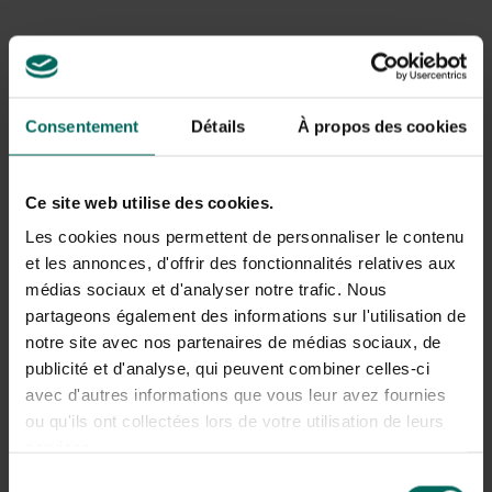
et une pelouse très solide après l’hiver. Il est également
favorable à la structure du sol. Assurez-vous que les
granules sont répartis uniformément sur la pelouse. Un
écarteur assure une répartition uniforme. Les nutriments
issus de l’engrais organique sont libérés lentement. Le
Consentement
Détails
À propos des cookies
magnésium supplémentaire lui donne une couleur vert
profond !
Ce site web utilise des cookies.
Pour les pelouses entretenues avec une tondeuse à
paillage ou une tondeuse robotisée, il existe un engrais
Les cookies nous permettent de personnaliser le contenu
spécial. Il compense les carences nutritionnelles
et les annonces, d'offrir des fonctionnalités relatives aux
impossibles à obtenir par le compostage. Cela aide aussi
médias sociaux et d'analyser notre trafic. Nous
à mieux digérer les coupures et évite ainsi la formation
partageons également des informations sur l'utilisation de
de couche de chaume.
notre site avec nos partenaires de médias sociaux, de
publicité et d'analyse, qui peuvent combiner celles-ci
avec d'autres informations que vous leur avez fournies
Propagation de la chaux
ou qu'ils ont collectées lors de votre utilisation de leurs
Une acidité optimale est la base d’une belle pelouse
.
services.
En répandant de
la chaux
au printemps, vous
Sélection
augmentez la valeur du pH du sol trop bas. Cela