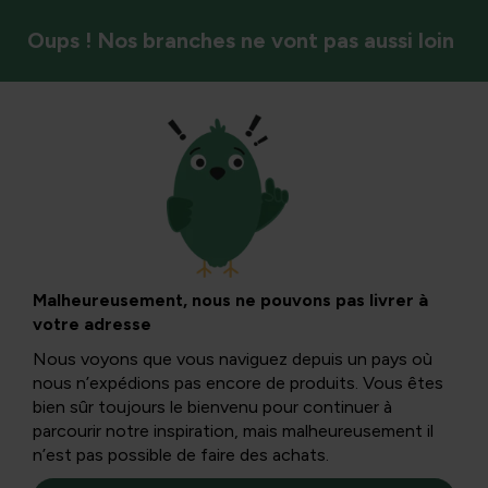
Oups ! Nos branches ne vont pas aussi loin
Insectes et pollinisateurs
Plantes de balcon
et de patio en hiver
Malheureusement, nous ne pouvons pas livrer à
votre adresse
Nous voyons que vous naviguez depuis un pays où
Lorsque nous choisissons nos plantes de jardin et de
nous n’expédions pas encore de produits. Vous êtes
balcon, nous ne prenons pas toujours en compte la
bien sûr toujours le bienvenu pour continuer à
sensibilité au gel. Vous pouvez lire ici comment vos
parcourir notre inspiration, mais malheureusement il
plantes en pot traverseront l’hiver en toute sécurité.
n’est pas possible de faire des achats.