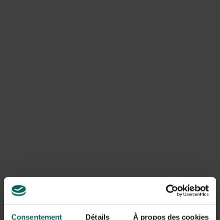
gel, comme une véranda ou une véranda fraîche, au bon
moment. Si la période de gel ne dure que quelques jours,
vous pouvez aussi utiliser la cave ou la salle fraîche.
Évitez un endroit dans le salon chaud. La chaleur donne
envie aux plantes de pousser, mais la quantité de lumière
en hiver n’est pas en équilibre avec cela. Les plantes en
pot comme les asters d’automne ou les clochettes
pourpres sont robustes et peuvent rester dehors avec
la bonne protection.
Consentement
Détails
À propos des cookies