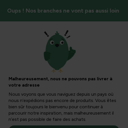
Oups ! Nos branches ne vont pas aussi loin
Oiseaux
Supernourriture
pour oiseaux de
Malheureusement, nous ne pouvons pas livrer à
votre adresse
jardin
Nous voyons que vous naviguez depuis un pays où
nous n’expédions pas encore de produits. Vous êtes
bien sûr toujours le bienvenu pour continuer à
Une alimentation riche en énergie et saine est importante
parcourir notre inspiration, mais malheureusement il
pour les oiseaux de jardin. Surtout en hiver, quand il fait
n’est pas possible de faire des achats.
plus froid. Voici quelques conseils pour nourrir un jardin