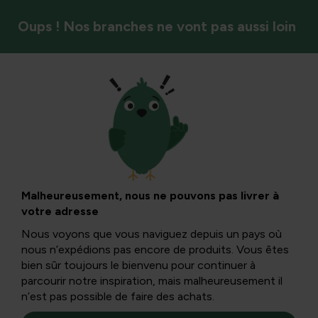
Oups ! Nos branches ne vont pas aussi loin
Oiseaux
Des oiseaux aux
habitudes étranges
Malheureusement, nous ne pouvons pas livrer à
votre adresse
Nous voyons que vous naviguez depuis un pays où
Les oiseaux sont des animaux fascinants à observer. Moi-
nous n’expédions pas encore de produits. Vous êtes
même, je peux regarder pendant des heures les oiseaux
bien sûr toujours le bienvenu pour continuer à
qui cherchent leur nourriture dans notre jardin. L’hiver est
parcourir notre inspiration, mais malheureusement il
le moment idéal pour cela.
n’est pas possible de faire des achats.