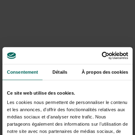
Des étourneaux dansant dans les airs
Consentement
Détails
À propos des cookies
Les étourneaux
sont des oiseaux qui vivent ensemble en
grands groupes. Ils sont connus pour leurs magnifiques
Ce site web utilise des cookies.
mouvements et leurs saltos dans les airs en groupe, on
Les cookies nous permettent de personnaliser le contenu
dirait qu’ils dansent. Ils se reconnaissent individuellement
et les annonces, d'offrir des fonctionnalités relatives aux
à leur beau plumage noir foncé en été avec un éclat
violet-vert et des points blancs, qui peuvent passer au
médias sociaux et d'analyser notre trafic. Nous
brun-noir avec des taches jaune-blanc en hiver. Avec leur
partageons également des informations sur l'utilisation de
long bec pointu, ils cherchent des vestes de cuir et
notre site avec nos partenaires de médias sociaux, de