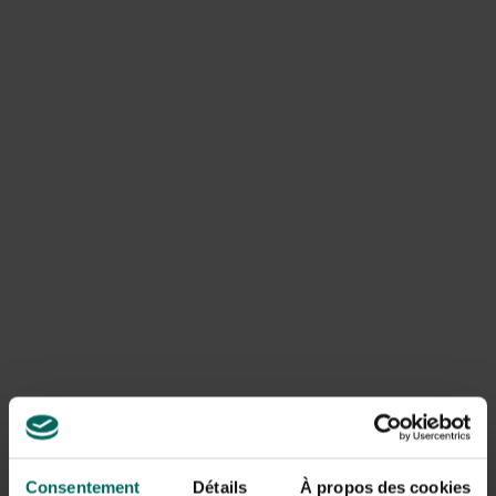
savoureux. En cas de léger gel, vous pouvez fournir de
l’eau potable fraîche dans laquelle les oiseaux aiment aussi
se baigner. En cas de gel abondant, il vaut mieux fournir
de la glace émiettée qu’ils peuvent facilement ramasser
plutôt que de l’eau (tiède).
Consentement
Détails
À propos des cookies