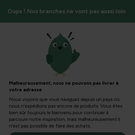
Oups ! Nos branches ne vont pas aussi loin
Oiseaux
Nourrir les oiseaux
toute l’année
Malheureusement, nous ne pouvons pas livrer à
votre adresse
Nous voyons que vous naviguez depuis un pays où
En hiver, nous sommes ravis d’aider les oiseaux du jardin à
nous n’expédions pas encore de produits. Vous êtes
chercher de la nourriture. Pourtant, ils n’ont pas
bien sûr toujours le bienvenu pour continuer à
seulement besoin de notre aide en hiver.
parcourir notre inspiration, mais malheureusement il
n’est pas possible de faire des achats.
En hiver, nous sommes ravis d’aider les oiseaux du jardin