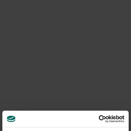
Clerodendrum trichotomum
Il n’y a pas tant d’arbustes qui fleurissent à la fin de l’été
et au début de l’automne. Une exception spectaculaire
est l’arbre de hasard ou paniculat chinois, Clerodendrum
trichotomum. Elle ne fleurit pas seulement en août-
septembre avec de grandes ombelles blanches et
fortement parfumées, il y a aussi les improbables baies
bleues turquoise. Cette couleur est accentuée par le
calice charnu, en forme d’étoile, d’un rouge violet vif,
semblable au vernis japonais. Les oiseaux n’aiment pas
ces baies, elles restent donc longtemps dans le buisson.