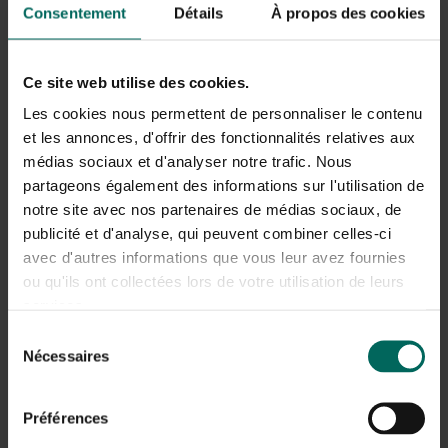
Consentement
Détails
À propos des cookies
Ce site web utilise des cookies.
Les cookies nous permettent de personnaliser le contenu
et les annonces, d'offrir des fonctionnalités relatives aux
médias sociaux et d'analyser notre trafic. Nous
partageons également des informations sur l'utilisation de
notre site avec nos partenaires de médias sociaux, de
publicité et d'analyse, qui peuvent combiner celles-ci
avec d'autres informations que vous leur avez fournies
ou qu'ils ont collectées lors de votre utilisation de leurs
services.
Sélection
Nécessaires
du
consentement
Graminées ornementales
Préférences
La plupart des graminées ornementales ont de belles