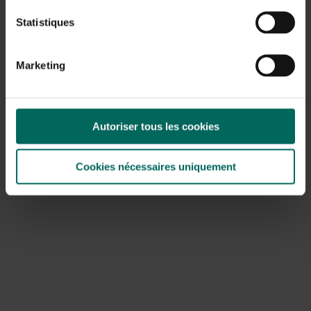
feuilles vertes ou brun-vert qui changent souvent de
Statistiques
couleur très agréablement vers la fin de l’été. La grâce et
la beauté des herbes ornementales résident
principalement dans la combinaison de l’habit vigoureux et
Marketing
droit, des feuilles souples et flexibles et de leur subtile
inflorescence. Surtout les graminées ornementales
robustes comme Miscanthus ou Calamagrostis x acuti ?
Les Ora apportent un véritable drame dans le jardin grâce
Autoriser tous les cookies
à leur forme puissante et leur taille. Les graminées abat-
jour (Pennisetum) forment également d’impressionnantes
touffes dressées pouvant atteindre un mètre de haut et
Cookies nécessaires uniquement
changer de couleur magnifiquement en automne.
Les graminées ornementales comme ce Miscanthus
offrent des formes puissantes
Sedum 'Matrona'
Le sedum 'Matrona' est l’une des plus belles et des plus