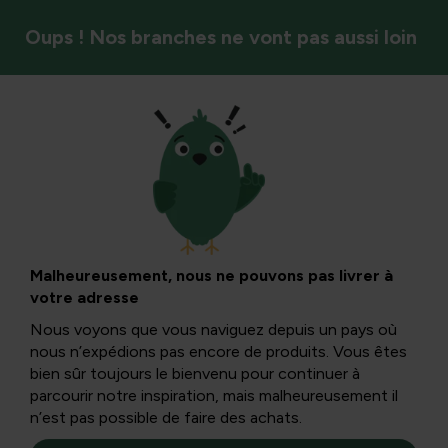
Oups ! Nos branches ne vont pas aussi loin
Oiseaux
Jardin lissé ou
jardin moderne
Malheureusement, nous ne pouvons pas livrer à
votre adresse
Nous voyons que vous naviguez depuis un pays où
Une maison contemporaine a généralement besoin d’un
nous n’expédions pas encore de produits. Vous êtes
jardin plutôt « lisse ». Un jardin à la structure et à
bien sûr toujours le bienvenu pour continuer à
l’architecture nettes mises en valeur par la plantation.
parcourir notre inspiration, mais malheureusement il
n’est pas possible de faire des achats.