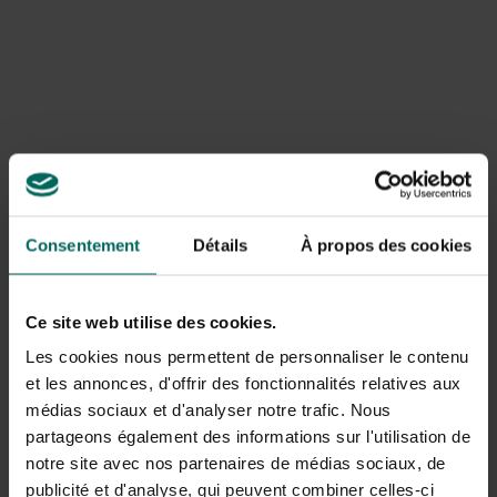
nature si près de soi et de voir comment les oiseaux
s’occupent avec leurs petits.
Consentement
Détails
À propos des cookies
Ce site web utilise des cookies.
Pots à étourneaux
Les cookies nous permettent de personnaliser le contenu
Il y a longtemps, principalement aux XVIe et XVIIe siècles,
et les annonces, d'offrir des fonctionnalités relatives aux
les pots à oiseaux étaient utilisés à d’autres fins, qui
médias sociaux et d'analyser notre trafic. Nous
n’étaient pas très respectueuses des animaux. Nos
partageons également des informations sur l'utilisation de
ancêtres adoraient la soupe aux étourneaux et la tarte de
notre site avec nos partenaires de médias sociaux, de
jeunes hirondelles. Pour cela, ils ont utilisé un pot à
publicité et d'analyse, qui peuvent combiner celles-ci
étourneaux qui ressemblait au bocal à nidification que