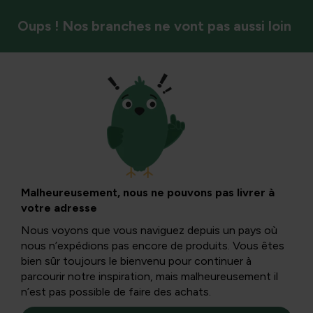
Oups ! Nos branches ne vont pas aussi loin
Oiseaux
Du pot à
étourneaux au pot
Malheureusement, nous ne pouvons pas livrer à
votre adresse
pour oiseaux pour
Nous voyons que vous naviguez depuis un pays où
nous n’expédions pas encore de produits. Vous êtes
moineaux et
bien sûr toujours le bienvenu pour continuer à
parcourir notre inspiration, mais malheureusement il
n’est pas possible de faire des achats.
Il y a longtemps, des pots à oiseaux étaient utilisés pour