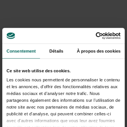
et de brindilles se sont retrouvées dans l’étang. Ces
déchets organiques provoquent une acidification du sol,
ce qui entraîne une croissance plus élevée des algues plus
tard dans l’année. Heureusement, mars semble un peu
plus calme et les températures douces se poursuivent
tout au long de la journée. Surveillez les nuits car il peut
encore descendre jusqu’à environ zéro.
Consentement
Détails
À propos des cookies
Ce site web utilise des cookies.
Les cookies nous permettent de personnaliser le contenu
et les annonces, d'offrir des fonctionnalités relatives aux
médias sociaux et d'analyser notre trafic. Nous
partageons également des informations sur l'utilisation de
Nettoyez l’étang
notre site avec nos partenaires de médias sociaux, de
publicité et d'analyse, qui peuvent combiner celles-ci
Comme le mois dernier, il reste encore plusieurs points à
avec d'autres informations que vous leur avez fournies
prendre en compte :