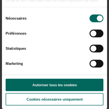
ou qu'ils ont collectées lors de votre utilisation de leurs
services.
Ne commencez pas à nourrir les
poissons
avec un
Sélection
aliment riche en vitamines tant que la température de
Nécessaires
du
l’eau n’a pas atteint environ 10 °C. Les aliments
consentement
facilement digestibles à base de germe de blé sont les
mieux adaptés à cette période. N’utilisez pas de
Préférences
nourriture pour poissons qui a été laissée trop
longtemps ou dont la date est expirée.
Statistiques
Repoussez les
plantes aquatiques
, qui ont été
relâchées par la violente tempête.
Marketing
Vérifiez les poissons pour détecter
des parasites
lorsqu’ils nagent à la surface.
Les poissons morts
peuvent maintenant remonter à la
Autoriser tous les cookies
surface, emprunter cette route avant de couler au
fond pour y pourrir.
Cookies nécessaires uniquement
L’accent est désormais mis sur
la surveillance de la