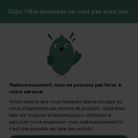
Oups ! Nos branches ne vont pas aussi loin
Oiseaux
Calendrier des
étangs : l’étang en
Malheureusement, nous ne pouvons pas livrer à
votre adresse
mars
Nous voyons que vous naviguez depuis un pays où
nous n’expédions pas encore de produits. Vous êtes
bien sûr toujours le bienvenu pour continuer à
Les déchets organiques dans l’étang provoquent un sol
parcourir notre inspiration, mais malheureusement il
acidifié, ce qui favorise une croissance plus élevée des
n’est pas possible de faire des achats.
algues plus tard dans l’année.