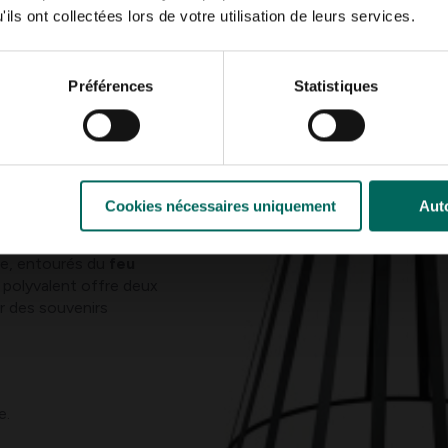
ils ont collectées lors de votre utilisation de leurs services.
Préférences
Statistiques
uillettes
ndes avec notre
e foyer
 le jardin, mais il peut
Cookies nécessaires uniquement
Auto
le, entourés du
feu
 polyvalent offre deux
er des souvenirs
e.