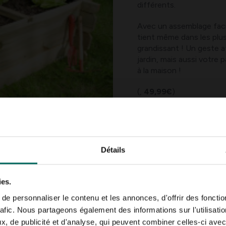
différents.
Avec un assemblage faci
tient même dans les plus 
grandissant ! Un geste a
jardin, mais aussi votre 
à la maison !
(,
49,99€
)
Vous cherchez un modèle 
section tables de cultur
Détails
ies.
e personnaliser le contenu et les annonces, d'offrir des fonctio
rafic. Nous partageons également des informations sur l'utilisati
, de publicité et d'analyse, qui peuvent combiner celles-ci avec