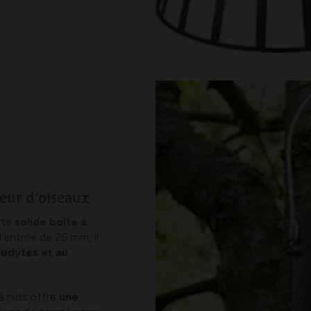
teur d’oiseaux
tte
solide boîte à
’entrée de 26 mm, il
lodytes et au
 à nids offre
une