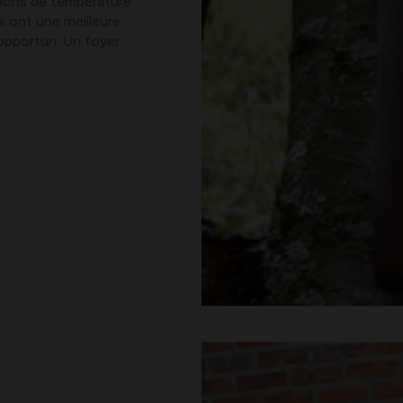
tions de température.
ux ont une meilleure
t opportun. Un foyer