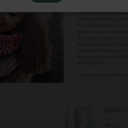
vraiment, et peut-être q
Pensez, par exemple,
à 
nature ensemble ou à u
Pour l’ornithologue, une
est un succès ! Ces cadea
en profiter pendant de 
d’autres cadeaux uniques
boutique en ligne. Là, v
d’inspiration pour rendr
votre proche !
Lisez aussi des idées de