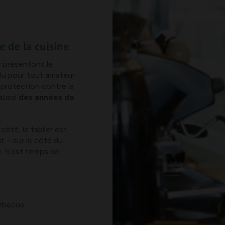
e de la cuisine
s présentons le
olu pour tout amateur
 protection contre la
 aussi
des années de
ôté, le tablier est
t – sur le côté du
. Il est temps de
arbecue.