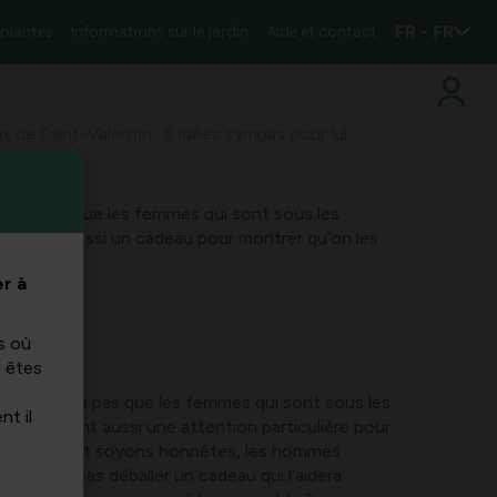
FR - FR
 plantes
Informations sur le jardin
Aide et contact
 de Saint-Valentin : 5 idées sympas pour lui
il n’y a pas que les femmes qui sont sous les
méritent aussi un cadeau pour montrer qu’on les
r à
s où
s êtes
entin,
il n’y a pas que les femmes qui sont sous les
nt il
urs méritent aussi une attention particulière pour
dère bien. Et soyons honnêtes, les hommes
urquoi ne pas déballer un cadeau qui l’aidera