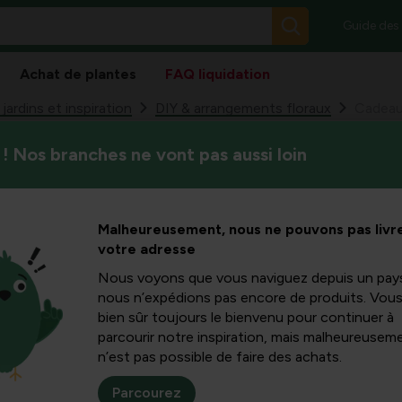
Guide des
Achat de plantes
FAQ liquidation
ardins et inspiration
DIY & arrangements floraux
Cadeaux
! Nos branches ne vont pas aussi loin
Le jour de la Saint-Valentin, 
t-Valentin
projecteurs ! Les messieurs 
considère comme prévues...
 pour lui
Malheureusement, nous ne pouvons pas livre
votre adresse
Nous voyons que vous naviguez depuis un pay
nous n’expédions pas encore de produits. Vou
bien sûr toujours le bienvenu pour continuer à
Le
jour de la Saint-Val
parcourir notre inspiration, mais malheureuseme
projecteurs ! Les messie
n’est pas possible de faire des achats.
montrer qu’on les consi
adorent être surpris ! Po
Parcourez