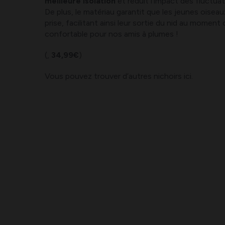
meilleure isolation
et réduit l’impact des fluctua
De plus, le matériau garantit que les jeunes oisea
prise, facilitant ainsi leur sortie du nid au momen
confortable pour nos amis à plumes !
(,
34,99€
)
Vous pouvez trouver d’autres nichoirs ici.