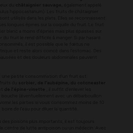
ceux du
châtaignier sauvage,
également appelé
ulus hippocastanum). Les fruits de châtaignier
ont utilisés dans les plats. Elles se reconnaissent
s longues épines sur la coquille du fruit. Le fruit
r blanc a moins d’épines mais plus épaisses sur
du fruit le rend difficile à manger. Si par hasard
onsommés, il est possible que le fœtus ne
trique et reste alors coincé dans l’estomac. Des
s nausées et des douleurs abdominales peuvent
, une petite consommation d’un fruit est
fruits du
sorbier, de l’aubépine, du cotoneaster
et
de l’épine-vinette
, il suffit d’enlever les
la bouche (éventuellement avec un débarbouillon
 vomir les parties si vous consommez moins de 10
 boire de l’eau pour diluer la quantité.
 des poisons plus importants, il est toujours
le centre de lutte antipoison ou un médecin. Avec