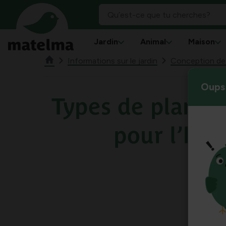
Jardin
Animal
Maison
Informations sur le jardin
Conception de j
Oups 
Types de plante
pour l’ho