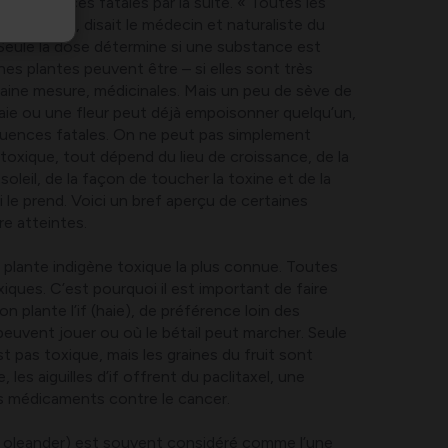
onséquences fatales par la suite. « Toutes les
principe », disait le médecin et naturaliste du
 Seule la dose détermine si une substance est
nes plantes peuvent être – si elles sont très
taine mesure, médicinales. Mais un peu de sève de
 baie ou une fleur peut déjà empoisonner quelqu’un,
uences fatales. On ne peut pas simplement
s toxique, tout dépend du lieu de croissance, de la
soleil, de la façon de toucher la toxine et de la
ui le prend. Voici un bref aperçu de certaines
re atteintes.
a plante indigène toxique la plus connue. Toutes
oxiques. C’est pourquoi il est important de faire
’on plante l’if (haie), de préférence loin des
peuvent jouer ou où le bétail peut marcher. Seule
’est pas toxique, mais les graines du fruit sont
 les aiguilles d’if offrent du paclitaxel, une
es médicaments contre le cancer.
 oleander) est souvent considéré comme l’une