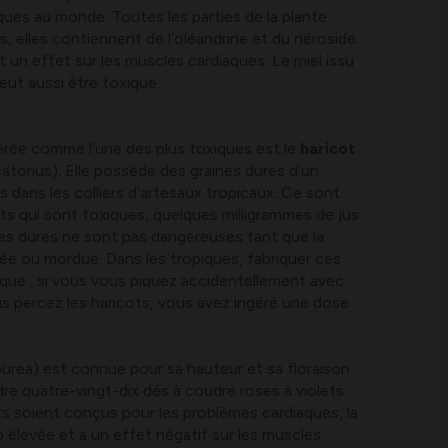
iques au monde. Toutes les parties de la plante
 elles contiennent de l’oléandrine et du néroside.
un effet sur les muscles cardiaques. Le miel issu
eut aussi être toxique.
érée comme l’une des plus toxiques est le
haricot
atorius). Elle possède des graines dures d’un
es dans les colliers d’artesaux tropicaux. Ce sont
ots qui sont toxiques, quelques milligrammes de jus
ines dures ne sont pas dangereuses tant que la
ée ou mordue. Dans les tropiques, fabriquer ces
isque : si vous vous piquez accidentellement avec
vous percez les haricots, vous avez ingéré une dose
rpurea) est connue pour sa hauteur et sa floraison
re quatre-vingt-dix dés à coudre roses à violets.
s soient conçus pour les problèmes cardiaques, la
rop élevée et a un effet négatif sur les muscles