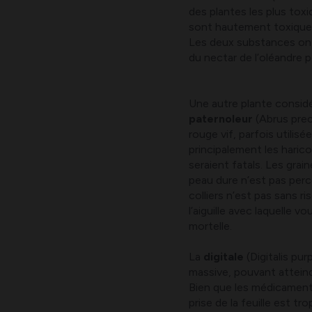
des plantes les plus tox
sont hautement toxiques,
Les deux substances ont 
du nectar de l’oléandre p
Une autre plante consid
paternoleur
(Abrus prec
rouge vif, parfois utilisé
principalement les haric
seraient fatals. Les gra
peau dure n’est pas perc
colliers n’est pas sans r
l’aiguille avec laquelle 
mortelle.
La
digitale
(Digitalis pu
massive, pouvant atteind
Bien que les médicament
prise de la feuille est t