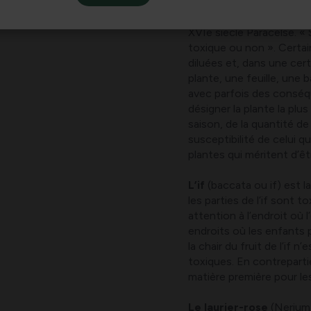
grave avec parfois des c
plantes sont toxiques en 
XVIe siècle Paracelse. «
toxique ou non ». Certai
diluées et, dans une cer
plante, une feuille, une
avec parfois des conséq
désigner la plante la plu
saison, de la quantité de 
susceptibilité de celui q
plantes qui méritent d’êt
L’if
(baccata ou if) est l
les parties de l’if sont t
attention à l’endroit où l
endroits où les enfants 
la chair du fruit de l’if n
toxiques. En contrepartie,
matière première pour l
Le laurier-rose
(Nerium