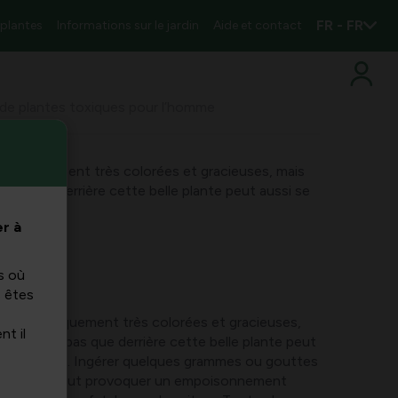
FR - FR
 plantes
Informations sur le jardin
Aide et contact
de plantes toxiques pour l’homme
thétiquement très colorées et gracieuses, mais
 pas que derrière cette belle plante peut aussi se
r à
s où
s êtes
t esthétiquement très colorées et gracieuses,
nt il
 réalisent pas que derrière cette belle plante peut
ante toxique. Ingérer quelques grammes ou gouttes
de la fleur peut provoquer un empoisonnement