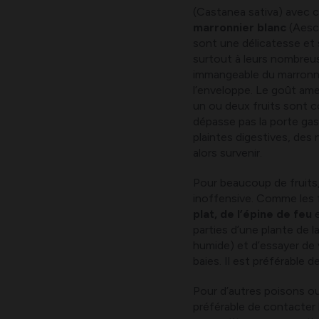
(Castanea sativa) avec 
marronnier blanc
(Aesc
sont une délicatesse et s
surtout à leurs nombreuse
immangeable du marronnie
l’enveloppe. Le goût amer 
un ou deux fruits sont c
dépasse pas la porte gas
plaintes digestives, de
alors survenir.
Pour beaucoup de fruits
inoffensive. Comme les 
plat, de l’épine de feu
parties d’une plante de 
humide) et d’essayer de
baies. Il est préférable de
Pour d’autres poisons ou
préférable de contacter 