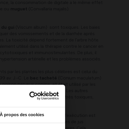
nce, la consommation de digitale a le même effet
ose ou
muguet
(Convallaria majalis).
 du gui
(Viscum album) sont toxiques. Les baies
uer des vomissements et de la diarrhée après
ies. La toxicité dépend fortement de l’arbre hôte.
alement utilisé dans la thérapie contre le cancer en
 cytotoxiques et immunostimulantes. De plus, il
’hypertension artérielle et les problèmes associés.
 par les plantes les plus célèbres est celui du
99 av. J.-C. Le
bec tacheté
(Conium maculatum)
le poison nerveux coniine, et était utilisé par les
uter une condamnation à mort. Les autres
s acides peuvent également être très toxiques,
 virosa).
À propos des cookies
ve végétale était utilisée pour l’exécution est
où l’ingestion de quelques gouttes de jus
u cœur et des muscles respiratoires. Cela