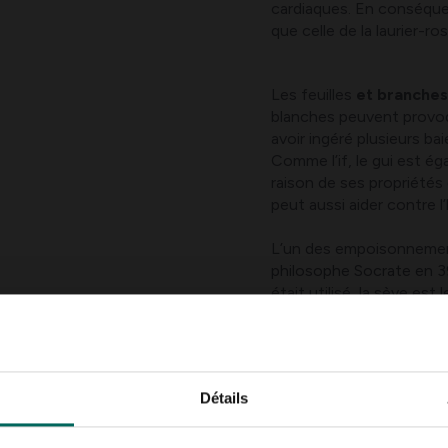
cardiaques. En conséque
que celle de la laurier-r
Les feuilles
et branches
blanches peuvent provoq
avoir ingéré plusieurs ba
Comme l’if, le gui est ég
raison de ses propriétés
peut aussi aider contre l
L’un des empoisonnements
philosophe Socrate en 3
était utilisé, la sève est 
anciens Grecs pour exéc
plantes de la famille de
comme la
cicute
(Cicuta
Détails
Un autre exemple où la sè
l’aconitum
(aconitum), 
provoque une paralysie d