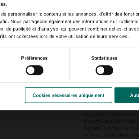
ies.
entraîne généralement la m
recommandé de la touch
e personnaliser le contenu et les annonces, d'offrir des fonctio
faciles, et elles ont le 
rafic. Nous partageons également des informations sur l'utilisati
mortelles. La plante est r
, de publicité et d'analyse, qui peuvent combiner celles-ci avec
est donc très toxique.
ils ont collectées lors de votre utilisation de leurs services.
Une plante toxique étra
communis). Toutes les pa
Préférences
Statistiques
graines soient les plus 
graines, cela peut être f
chez les chiens, les grai
canards, cela concerne 
Dans les livres de survie
plantes à la sève blanche
Cookies nécessaires uniquement
Auto
l’euphorbie
ou de
l’eup
yeux. Tout comme le
po
l’euphorbia, la sève de ce
la greffe de l’Euphorbia
oculaire. Les feuilles ro
enfants, il faut donc tou