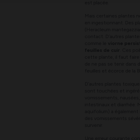
est placée.
Mais certaines plantes 
en ingestionnant. Des p
(Heracleum mantegazzian
contact. D’autres plantes
comme le
viorne
persis
feuilles de cuir
. Ces poi
cette plante, il faut faire
de ne pas se tenir dans 
feuilles et écorce de la
D’autres plantes toxique
sont touchées et ingé
vomissements, nausées, 
intestinaux et diarrhée. 
aquifolium) a également
des vomissements sévère
survenir.
Une erreur courante cons