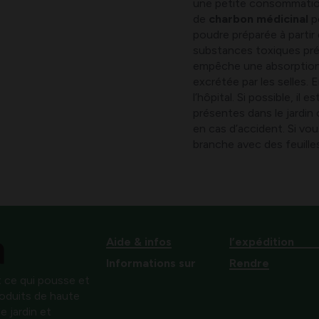
une petite consommation
de
charbon médicinal
p
poudre préparée à partir
substances toxiques prése
empêche une absorption 
excrétée par les selles. E
l’hôpital. Si possible, il
présentes dans le jardin 
en cas d’accident. Si vo
branche avec des feuilles
Aide & infos
l’expédition
Informations sur
Rendre
 ce qui pousse et
produits de haute
e jardin et