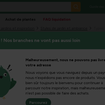
Guide des
Achat de plantes
FAQ liquidation
ardins et inspiration
Styles de jardin et ambiance
Types 
! Nos branches ne vont pas aussi loin
Beaucoup de plantes sont es
s toxiques
souvent les gens ne réalisent
trouver une plante toxique.
mme
Malheureusement, nous ne pouvons pas livre
votre adresse
Nous voyons que vous naviguez depuis un pay
nous n’expédions pas encore de produits. Vou
bien sûr toujours le bienvenu pour continuer à
Beaucoup de plantes son
parcourir notre inspiration, mais malheureuseme
mais souvent les gens ne
n’est pas possible de faire des achats.
aussi se trouver une pl
de baies ou de parties 
Parcourez