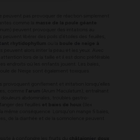
ne peuvent pas provoquer de réaction simplement
lantes comme la
masse de la poule géante
um) peuvent provoquer des irritations au
 peuvent libérer des poils d’étoiles des feuilles,
tant rhytidophyllum
ou la
boule de neige à
ls peuvent alors irriter la peau et les yeux. Avec
 attention lors de la taille et il est donc préférable
des endroits où les enfants jouent. Les baies,
 Boule de Neige sont également toxiques.
s provoquent gonflement et irritation lorsqu’elles
rées, comme
l’arum
(Arum Maculatum), entraînant
douleurs abdominales, troubles gastro-
Manger des feuilles
et baies de houx
(Ilex
 la même conséquence. Lorsqu’on mange 5 baies,
s, de la diarrhée et de la somnolence peuvent
iste à confondre les fruits du
châtaignier doux