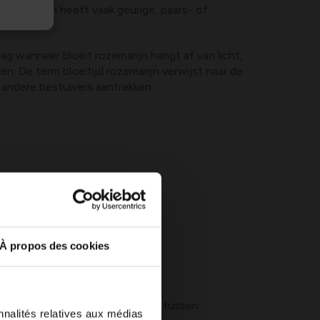
e rozemarijn heeft vaak geurige, paars- of
 wanneer bloeit rozemarijn hangt af van licht,
. De term bloeitijd rozemarijn verwijst naar de
en andere bestuivers aantrekken.
a knopvorming.
À propos des cookies
ntimeter van de grond uitdrogen tussen
nnalités relatives aux médias