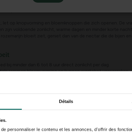
je bloeiende rozemarijn waarnemen tot ver in de zomer. Bloeiend
als bijen aan.
 let op knopvorming en bloemknoppen die zich openen. De vraag
n zijn voldoende zonlicht, warme dagen en minder korte nachten
e rozemarijn bloeit ziet, geniet dan van de nectar die de bijen 
oeit
d bij minder dan 6 tot 8 uur direct zonlicht per dag.
rtels remmen bloemvorming en kunnen wortelrot veroorzaken.
adgroei en vertraagt de bloemproductie.
r jaar gaat bloeien: sommige rozemarijnsoorten geven pas daarn
orst- of koude stress kan bloemknoppen beschadigen.
Détails
ren
arme microklimaat in jouw tuin of op het balkon.
ies.
ainage; vermijd waterophoping en laat de bovenste 2 tot 3 ce
e personnaliser le contenu et les annonces, d'offrir des fonctio