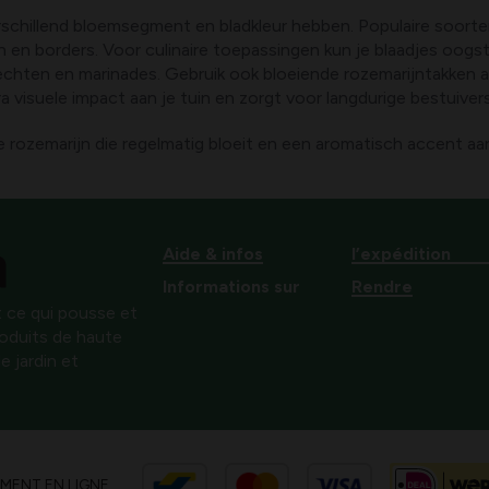
verschillend bloemsegment en bladkleur hebben. Populaire soorten
n en borders. Voor culinaire toepassingen kun je blaadjes oogste
echten en marinades. Gebruik ook bloeiende rozemarijntakken 
ra visuele impact aan je tuin en zorgt voor langdurige bestuiv
 rozemarijn die regelmatig bloeit en een aromatisch accent aan
Aide & infos
l’expédition
Informations sur
Rendre
 ce qui pousse et
produits de haute
e jardin et
EMENT EN LIGNE