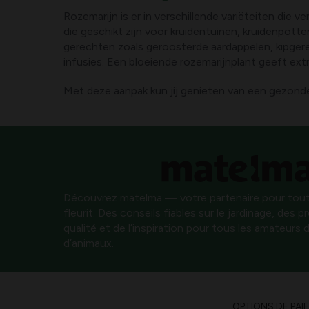
Rozemarijn is er in verschillende variëteiten die 
die geschikt zijn voor kruidentuinen, kruidenpotte
gerechten zoals geroosterde aardappelen, kipger
infusies. Een bloeiende rozemarijnplant geeft ext
Met deze aanpak kun jij genieten van een gezonde
Découvrez matelma — votre partenaire pour tout
fleurit. Des conseils fiables sur le jardinage, des 
qualité et de l’inspiration pour tous les amateurs d
d’animaux.
OPTIONS DE PAI