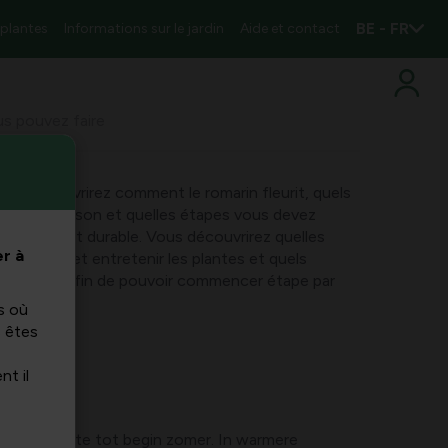
BE - FR
 plantes
Informations sur le jardin
Aide et contact
ous pouvez faire
vous découvrirez comment le romarin fleurit, quels
de de floraison et quelles étapes vous devez
ison riche et durable. Vous découvrirez quelles
r à
t placer et entretenir les plantes et quels
uemment, afin de pouvoir commencer étape par
s où
s êtes
nt il
n de late lente tot begin zomer. In warmere