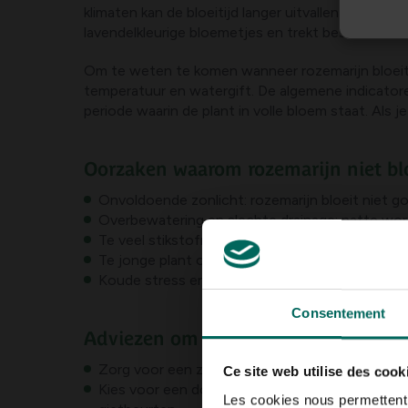
klimaten kan de bloeitijd langer uitvallen en kun 
lavendelkleurige bloemetjes en trekt bestuivers zo
Om te weten te komen wanneer rozemarijn bloeit,
temperatuur en watergift. De algemene indicatore
periode waarin de plant in volle bloem staat. Als j
Oorzaken waarom rozemarijn niet bl
Onvoldoende zonlicht: rozemarijn bloeit niet goe
Overbewatering en slechte drainage: natte wo
Te veel stikstofrijke voeding: dit stimuleert bl
Te jonge plant of variëteit die pas na een paa
Koude stress en temperatuurschommelingen: v
Consentement
Adviezen om de bloeitijd te bevorde
Zorg voor een zonnige, windstille plek en een w
Ce site web utilise des cook
Kies voor een doorlatende grond of pot met dr
Les cookies nous permettent d