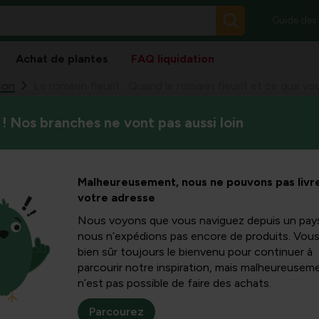
Guide des
Achat de plantes
FAQ liquidation
son
Le romarin fleurit : Quand le romarin fleurit et ce que v
! Nos branches ne vont pas aussi loin
Dans cet article informatif, 
it : Quand
facteurs influencent la pério
suivre pour obtenir une flora
t et ce que
Malheureusement, nous ne pouvons pas livre
variétés conviennent, commen
votre adresse
problèmes surviennent fréq
étape.
 faire
Nous voyons que vous naviguez depuis un pay
nous n’expédions pas encore de produits. Vou
bien sûr toujours le bienvenu pour continuer à
parcourir notre inspiration, mais malheureuseme
n’est pas possible de faire des achats.
bloeitijd bepaalt
Parcourez
 en klimaat. In gematigde klimaten bloeit rozemarijn doorgaans i