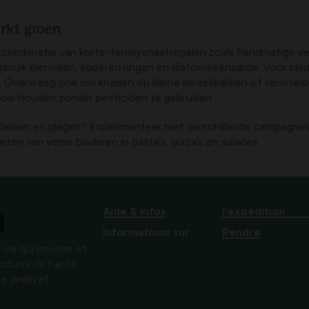
rkt groen
n combinatie van korte-termijnmaatregelen zoals handmatige ver
gebruik biervallen, koperen ringen en diatomeeënaarde. Voor bl
g. Overweeg ook om kruiden op kleine kweekbakken of vensterb
role houden zonder pesticiden te gebruiken.
akken en plagen? Experimenteer met verschillende campagnes e
eten van verse bladeren in pasta’s, pizza’s en salades.
Aide & infos
l’expédition
Informations sur
Rendre
 ce qui pousse et
produits de haute
e jardin et