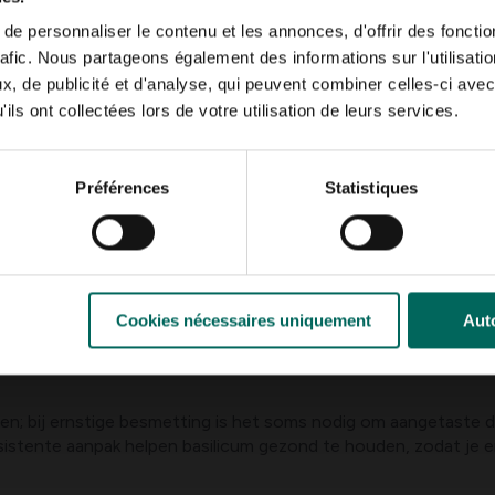
ossing of neemolie om zuiging te verminderen, vooral op jonge
e personnaliser le contenu et les annonces, d'offrir des fonctio
en waar bladluizen zich vaak nestelen.
rafic. Nous partageons également des informations sur l'utilisati
iet te nat om schimmelvorming te voorkomen.
, de publicité et d'analyse, qui peuvent combiner celles-ci avec
rven
ils ont collectées lors de votre utilisation de leurs services.
che bestrijders zoals Bacillus thuringiensis (Bt) die selectief
Préférences
Statistiques
met voldoende zon om de schade te beperken.
en tijdige ingrepen: zorg voor een goede drainage, vermijd wat
Cookies nécessaires uniquement
Auto
en laagje mulch kan helpen tegen onkruid en grondwateronttrek
bruik bij voorkeur biologische bestrijdingsmiddelen en hou rek
n; bij ernstige besmetting is het soms nodig om aangetaste de
istente aanpak helpen basilicum gezond te houden, zodat je er 