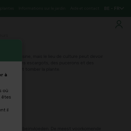
BE - FR
 plantes
Informations sur le jardin
Aide et contact
geurs
aire en cuisine, mais le lieu de culture peut devoir
s tels que des escargots, des pucerons et des
lles et font tomber la plante.
r à
s où
s êtes
nt il
 smaak en groei beïnvloeden. De meest voorkomende