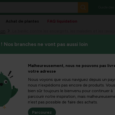
Guide des
Achat de plantes
FAQ liquidation
son
Le basilic contre les escargots, les maladies et les rava
! Nos branches ne vont pas aussi loin
Le basilic est une herbe popul
tre les
gérer des invités indésirable
chenilles qui mangent les feui
aladies et
Malheureusement, nous ne pouvons pas livre
votre adresse
urs
Nous voyons que vous naviguez depuis un pay
nous n’expédions pas encore de produits. Vou
bien sûr toujours le bienvenu pour continuer à
parcourir notre inspiration, mais malheureuseme
n’est pas possible de faire des achats.
bij basilicum
Parcourez
an hij last krijgen van verschillende plagen en ziekten die de