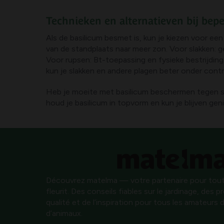
Technieken en alternatieven bij bepe
Als de basilicum besmet is, kun je kiezen voor ee
van de standplaats naar meer zon. Voor slakken: 
Voor rupsen: Bt-toepassing en fysieke bestrijdin
kun je slakken en andere plagen beter onder cont
Heb je moeite met basilicum beschermen tegen sl
houd je basilicum in topvorm en kun je blijven geni
Découvrez matelma — votre partenaire pour tout
fleurit. Des conseils fiables sur le jardinage, des 
qualité et de l’inspiration pour tous les amateurs d
d’animaux.