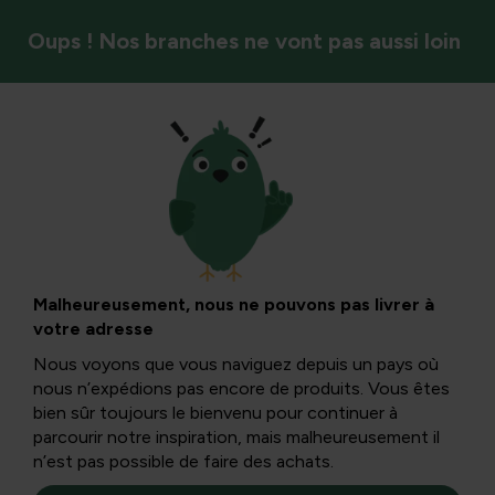
Oups ! Nos branches ne vont pas aussi loin
Recettes de notre propre jardin
Navets :
assaisonnement,
Malheureusement, nous ne pouvons pas livrer à
votre adresse
cuisson et conseils
Nous voyons que vous naviguez depuis un pays où
nous n’expédions pas encore de produits. Vous êtes
bien sûr toujours le bienvenu pour continuer à
Découvrez les navets : un légume à racines polyvalent,
parcourir notre inspiration, mais malheureusement il
récolté de saison et qui ajoute de nombreuses saveurs
n’est pas possible de faire des achats.
aux repas d’hiver, crus ou cuits. Cet article met en avant