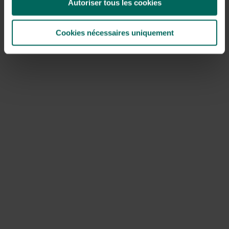
Autoriser tous les cookies
Andere manieren om boterraapjes
Cookies nécessaires uniquement
klaar te maken
Roosteren: snijd in blokjes, meng met olijfolie, zout en
kruiden en rooster in de oven tot ze goudbruin zijn.
Puree: kook gaar en pureer met een beetje melk of
room voor een zijdezachte puree.
Soep: voeg boterraap aan een lichte groentesoep toe
voor extra body en zoetheid.
Gratin of ovenschotel: combineer met aardappel of
pastinaak, rasp kaas en gratineer.
Onderhoud, opslag en bewaartips
Bewaar boterraapjes in de koelkast in een perforatiezak
of in een papieren zak in de groentela. Ze blijven zo circa
één tot twee weken goed. Voor langere opslag kun je ze
blancheren en invriezen. Het is handig de knollen droog
te houden en niet bloot te laten liggen aan vocht of