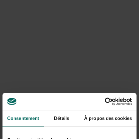
pijnmiddelen moeten slikken.
De meest eenvoudige manier om van de wilg een medicijn
te maken tegen verkoudheid en koorts, is het zetten van
thee uit wilgenbast. Voor de bestrijding van pijn zit er in
de thee te weinig werkende stof.
Consentement
Détails
À propos des cookies