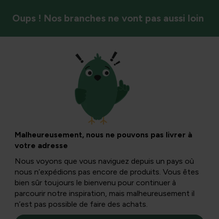
Oups ! Nos branches ne vont pas aussi loin
Recettes de notre propre jardin
L’écorce de saule
comme analgésique
Malheureusement, nous ne pouvons pas livrer à
votre adresse
naturel
Nous voyons que vous naviguez depuis un pays où
nous n’expédions pas encore de produits. Vous êtes
bien sûr toujours le bienvenu pour continuer à
Les paniers sont tissés à partir de branches de saule
parcourir notre inspiration, mais malheureusement il
depuis des siècles. Mais l’écorce et le bois avaient une
n’est pas possible de faire des achats.
autre fonction. En médecine populaire, le saule était