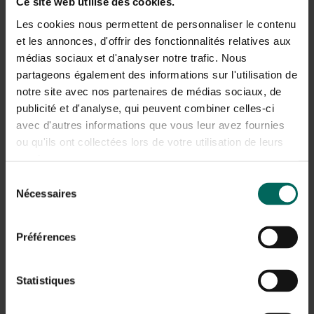
Ce site web utilise des cookies.
Les cookies nous permettent de personnaliser le contenu
et les annonces, d'offrir des fonctionnalités relatives aux
médias sociaux et d'analyser notre trafic. Nous
partageons également des informations sur l'utilisation de
notre site avec nos partenaires de médias sociaux, de
publicité et d'analyse, qui peuvent combiner celles-ci
avec d'autres informations que vous leur avez fournies
ou qu'ils ont collectées lors de votre utilisation de leurs
services.
Sélection
Nécessaires
du
Botanische informatie over de wilg
consentement
In Nederland is de wilg één van de meest voorkomende
Préférences
boomsoorten. Wilgen en populieren horen tot dezelfde
familie, de saliaceae. Ze lijken ook op elkaar. Beide hebben
Statistiques
enkelvoudig blad en eenslachtige bloemen, de katjes.
Beide houden van lage, vochtige gronden. In dit artikel zal
ik enkele van de vele wilgensoorten kort beschrijven,