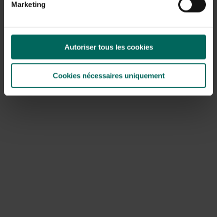
Marketing
2 eetlepels amandelschilfers
Voor de amandelvulling:
100 gram amandelmeel
Autoriser tous les cookies
100 gram dadels
Hoe maak je het:
Cookies nécessaires uniquement
Laat de dadels in wat lauw
water een 10 tal minuten weken.Meng vervolgens de
dadels en het amandelmeel in een blender tot er een grof
plakkerig deeg ontstaat. Wikkel het deeg in keukenfolie en
laat rusten in de koelkast.
Verwarm voor de speculaas de oven voor op 180°. Meng
de bloem, de kruiden, het zout en de kokosbloesemsuiker
door elkaar. Laat de kokosolie in een pannetje smelten en
meng het onder de amandelmelk. Meng dit onder het meel
en roer goed door elkaar tot er een samenhangend deeg
ontstaat.
Maak van het deeg een platte koek en wikkel het deeg in
keukenfolie, laat het een aantal uren rusten in de koelkast.