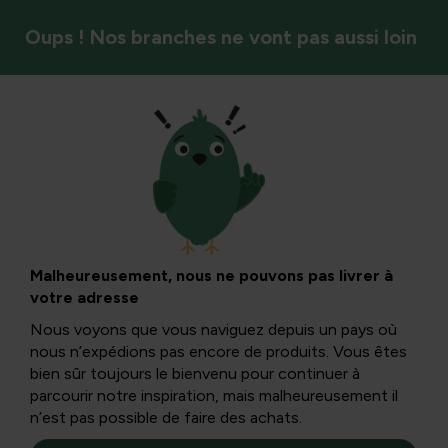
Oups ! Nos branches ne vont pas aussi loin
Recettes de notre propre jardin
Saint Nicolas
apporte des
Malheureusement, nous ne pouvons pas livrer à
votre adresse
speculaas maison
Nous voyons que vous naviguez depuis un pays où
nous n’expédions pas encore de produits. Vous êtes
bien sûr toujours le bienvenu pour continuer à
Début décembre, Sinterklaas vient apporter des jouets et
parcourir notre inspiration, mais malheureusement il
des friandises pour tout le monde ! Bien sûr, non
n’est pas possible de faire des achats.
seulement les plus petits attendent cette belle journée