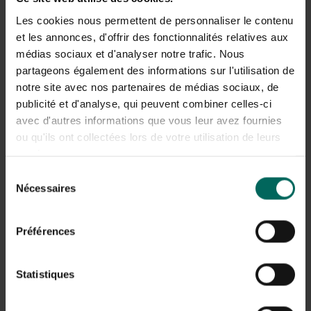
Les cookies nous permettent de personnaliser le contenu
et les annonces, d'offrir des fonctionnalités relatives aux
médias sociaux et d'analyser notre trafic. Nous
partageons également des informations sur l'utilisation de
notre site avec nos partenaires de médias sociaux, de
publicité et d'analyse, qui peuvent combiner celles-ci
avec d'autres informations que vous leur avez fournies
Zelfgemaakte speculaas gevuld met
ou qu'ils ont collectées lors de votre utilisation de leurs
amandelspijs
services.
Sélection
Wat heb je nodig:
Nécessaires
du
200 gram zelfrijzende bloem
consentement
100 gram kokosbloesemsuiker
Préférences
2 eetlepels speculaaskruiden (mengeling van kaneel,
nootmuskaat, witte peper, gemberpoeder,
kardemonpoeder en kruidnagel)
Statistiques
een snufje zout
100 gram kokosolie
25 ml amandelmelk