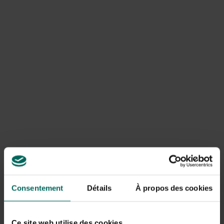
Sinds lange tijd is
speculaas
verbonden aan het
Sinterklaas
feest. De traditie gaat reeds eeuwen terug
toen op de vooravond van sinterklaas de mensen elkaar
de liefde verklaarden. Als teken van liefde gaf de jongen
aan het meisje van zijn dromen een speculaaspop. Als het
meisje de pop accepteerde was de liefde wederzijds.
Inmiddels is speculaas een lekkernij geworden die het hele
jaar door te krijgen is. Voor het Sinterklaasfeest kan het
leuk zijn om je kinderen of kleinkinderen te verrassen met
zelfgemaakte speculaas. En waarom niet een gezonder
alternatief?
Consentement
Détails
À propos des cookies
Ce site web utilise des cookies.