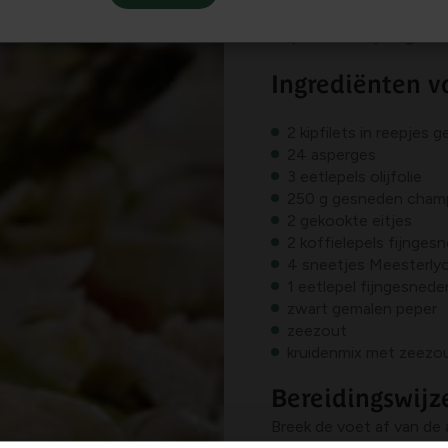
Kip met asperges
Ingrediënten v
2 kipfilets in reepjes
24 asperges
3 eetlepels olijfolie
250 g gesneden cham
2 gekookte eitjes
2 koffielepels fijnges
4 sneetjes Meesterly
1 eetlepel fijngesnede
zwart gemalen peper
zeezout
kruidenmix met zeezout
Bereidingswijz
Breek de voet af van de 