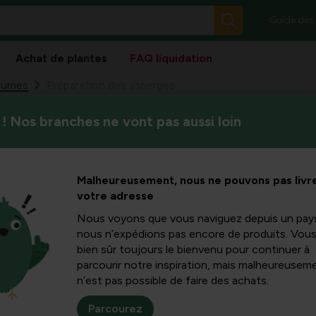
Guide des
Achat de plantes
FAQ liquidation
gumes
Préparation des asperges
! Nos branches ne vont pas aussi loin
Trouvez ici deux délicieuses
 asperges
et asperges à la manière fl
la préparer.
Malheureusement, nous ne pouvons pas livre
votre adresse
Nous voyons que vous naviguez depuis un pay
nous n’expédions pas encore de produits. Vou
bien sûr toujours le bienvenu pour continuer à
parcourir notre inspiration, mais malheureuseme
n’est pas possible de faire des achats.
Parcourez