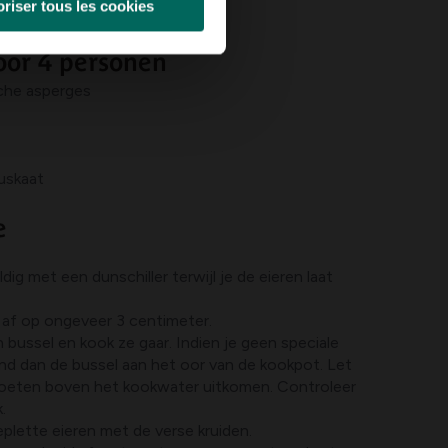
riser tous les cookies
se wijze
oor 4 personen
sche asperges
uskaat
e
dig met een dunschiller terwijl je de eieren laat
 af op ongeveer 3 centimeter.
 bussel en kook ze gaar. Indien je geen speciale
nd dan de bussel aan het oor van de kookpot. Let
oeten boven het kookwater uitkomen. Controleer
.
lette eieren met de verse kruiden.