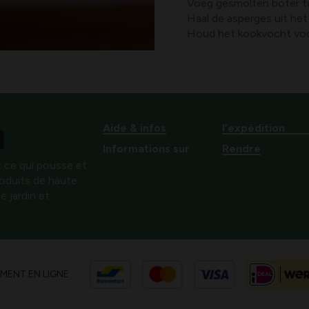
Voeg gesmolten boter to
Haal de asperges uit het
Houd het kookvocht voo
Aide & infos
l’expédition
Informations sur
Rendre
 ce qui pousse et
produits de haute
e jardin et
EMENT EN LIGNE