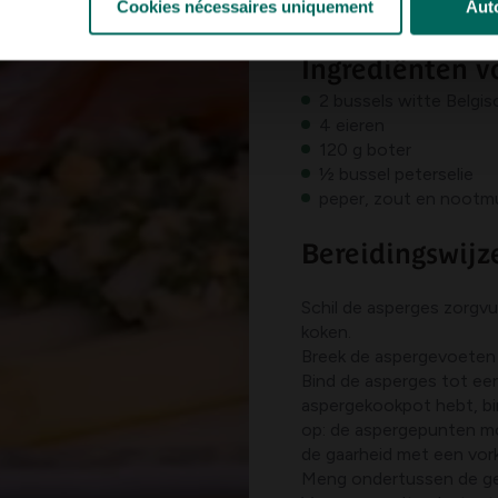
Cookies nécessaires uniquement
Auto
Asperges op Vlaam
Ingrediënten v
2 bussels witte Belgi
4 eieren
120 g boter
½ bussel peterselie
peper, zout en nootm
Bereidingswijz
Schil de asperges zorgvul
koken.
Breek de aspergevoeten
Bind de asperges tot een
aspergekookpot hebt, bi
op: de aspergepunten m
de gaarheid met een vork
Meng ondertussen de gep