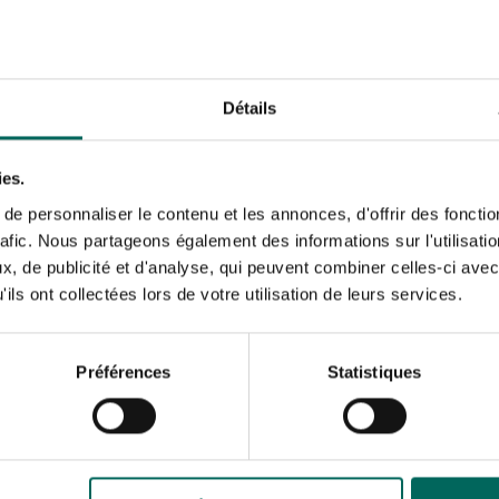
de toppen naar boven. Ve
5 minuten. Voeg de cham
asperges bij en roerbak 
kruidenmix Italiaans. Pl
peterselie in de wok. Sc
Détails
smaak reepjes ham en ou
Tip
ies.
Je kunt kip vervan
e personnaliser le contenu et les annonces, d'offrir des fonctio
rafic. Nous partageons également des informations sur l'utilisati
, de publicité et d'analyse, qui peuvent combiner celles-ci avec
ils ont collectées lors de votre utilisation de leurs services.
Préférences
Statistiques