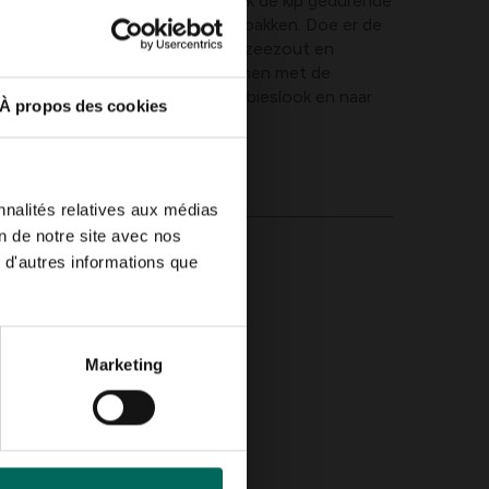
rhit de olie in de wok en roerbak de kip gedurende
pignons toe en laat 5 minuten bakken. Doe er de
nog 2 minuten. Kruid met peper, zeezout en
et de gekookte eitjes en voeg samen met de
hik op de borden en werk af met bieslook en naar
À propos des cookies
de kaas.
gen door konijn.
nnalités relatives aux médias
on de notre site avec nos
 d'autres informations que
Marketing