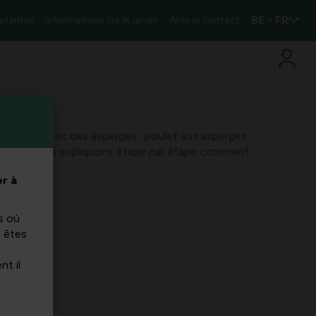
BE - FR
 plantes
Informations sur le jardin
Aide et contact
 recettes avec des asperges : poulet aux asperges
amande. Nous expliquons étape par étape comment
r à
s où
s êtes
nt il