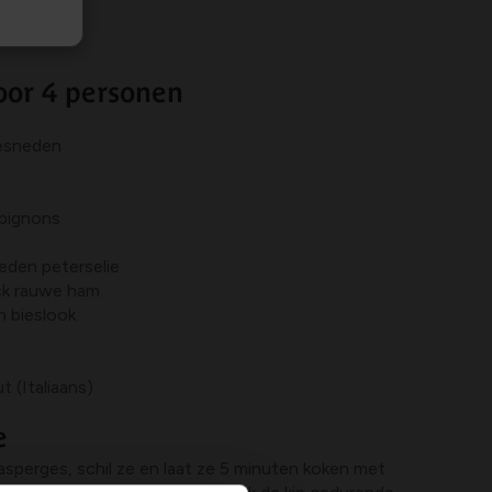
oor 4 personen
 gesneden
pignons
neden peterselie
ck rauwe ham
n bieslook
 (Italiaans)
e
asperges, schil ze en laat ze 5 minuten koken met