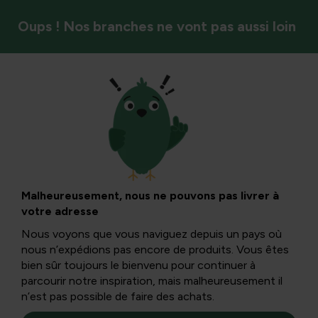
Oups ! Nos branches ne vont pas aussi loin
Légumes
Apprendre à semer
: conseils pour
Malheureusement, nous ne pouvons pas livrer à
votre adresse
semer les légumes
Nous voyons que vous naviguez depuis un pays où
nous n’expédions pas encore de produits. Vous êtes
soi-même
bien sûr toujours le bienvenu pour continuer à
parcourir notre inspiration, mais malheureusement il
n’est pas possible de faire des achats.
Semer est un art. C’est quelque chose de beau et le