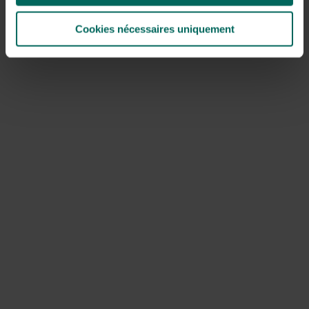
Cookies nécessaires uniquement
Germinateurs clairs ou sombres
Un
autre facteur pas négligeable est la lumière
. Tout
d’abord, vérifiez si vous avez affaire à un germinateur
clair ou sombre. Ces informations, que vous trouverez
généralement sur l’emballage, seront importantes pour
l’épaisseur de la couverture. Les germinateurs clairs,