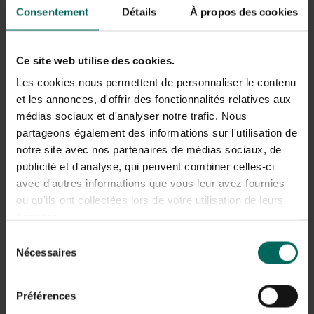
bladeren met nauwelijks bladgroen
. Hun wortelstelsel
Consentement
Détails
À propos des cookies
is een ondergronds vertakt netwerk dat trapsgewijs tot
wel 6 meter diep kan groeien, zoals bij de
akkerpaardenstaart (Equisetum arvense). Sommige
Ce site web utilise des cookies.
soorten gaan zelfs nog dieper.
Les cookies nous permettent de personnaliser le contenu
Dankzij hun
diepe wortels
hebben heermoesplanten
et les annonces, d'offrir des fonctionnalités relatives aux
toegang tot stoffen, zoals verschillende chemicaliën die
médias sociaux et d'analyser notre trafic. Nous
concurrerende planten afschrikken. Ook een hoge
partageons également des informations sur l'utilisation de
concentratie kiezelzuur geeft heermoes
een grote
notre site avec nos partenaires de médias sociaux, de
tolerantie voor herbiciden en zware metalen
.
publicité et d'analyse, qui peuvent combiner celles-ci
Bovendien haalt deze plant mineralen uit diepere
avec d'autres informations que vous leur avez fournies
grondlagen, die op lange termijn ook voor andere planten
ou qu'ils ont collectées lors de votre utilisation de leurs
beschikbaar komen.
services.
De plant breidt zich uit via het wortelstelsel, waarbij elk
Sélection
stukje wortelstok een nieuw netwerk kan vormen.
Nécessaires
du
Daarnaast vermenigvuldigt deze holle plant zich ook via
consentement
sporen. Ik weet niet hoe het met jullie zit, maar ik ben
behoorlijk onder de indruk van de opmerkelijke
Préférences
overlevingskracht van deze oerplant.
Alleen frequent