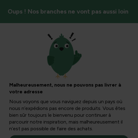
Oups ! Nos branches ne vont pas aussi loin
Plantes ornementales
Prêle et ses côtés
positifs
Malheureusement, nous ne pouvons pas livrer à
votre adresse
Nous voyons que vous naviguez depuis un pays où
Le genre Equisetum compte 25 espèces à travers le
nous n’expédions pas encore de produits. Vous êtes
monde, sauf sur le continent australien. Les Pays-Bas
bien sûr toujours le bienvenu pour continuer à
gagnent avec leurs 8 espèces de Belgique, qui n’en
parcourir notre inspiration, mais malheureusement il
compte que 7.
n’est pas possible de faire des achats.