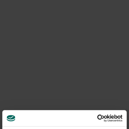
tot wel 12 meter hoog kan worden.
Beschrijving
Deze echte overlevers hebben
holle stengels en