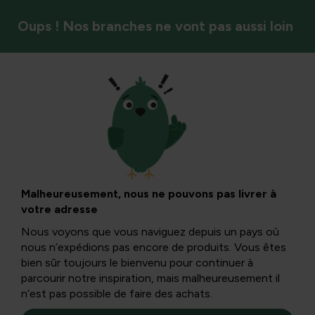
Oups ! Nos branches ne vont pas aussi loin
Plantes grimpantes et rosiers
Plantes grimpantes
: accents verticaux
Malheureusement, nous ne pouvons pas livrer à
votre adresse
Nous voyons que vous naviguez depuis un pays où
Les plantes grimpantes sont de très bonnes solutions
nous n’expédions pas encore de produits. Vous êtes
pour couvrir les murs anciens et laids. Ces plantes sont
bien sûr toujours le bienvenu pour continuer à
vivaces, dont la plupart sont des feuillus.
parcourir notre inspiration, mais malheureusement il
n’est pas possible de faire des achats.
Klimplanten zijn zeer goede oplossingen om oude en