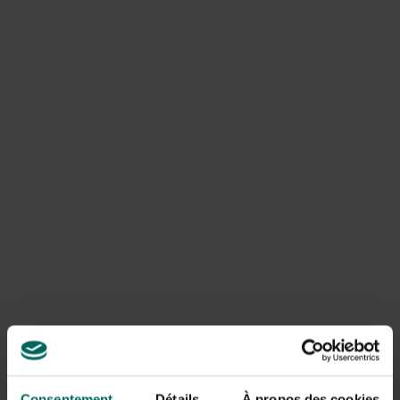
toekomstige bloemknoppen verwijdert. Een te vroege of
te agressieve snoei kan leiden tot
hortensia blijft klein
en een vermindering van bloemgroei.
Temperatuur, vorst en stress
Koude nachten en temperatuurschommelingen kunnen
bloemknoppen beschadigen. Frostschade in late winter
of vroege lente kan resulteren in minder bloemvorming
of kleinere bloemschermen. Extreem warme periodes
zonder voldoende water kunnen eveneens leiden tot
verkleining van bloemknoppen en minder indrukwekkende
bloei.
Potten versus border
In potcultuur of in korte potten kan de wortelruimte
snel beperkt raken, waardoor de plant minder ruimte
heeft om bloemknoppen te vormen. Regelmatige
verpotting of bemesting en een grotere pot kunnen
helpen om
hortensia met kleine bloemen
te voorkomen.
Consentement
Détails
À propos des cookies