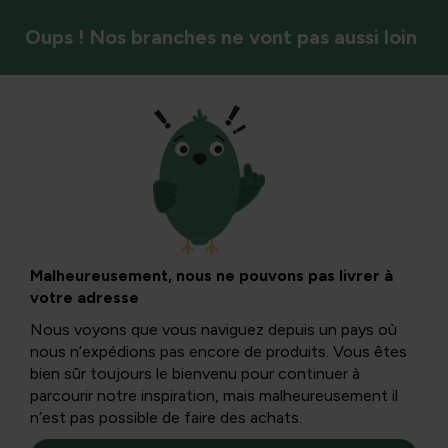
Oups ! Nos branches ne vont pas aussi loin
Arbres et arbustes
Hortensia aux
petites fleurs :
Malheureusement, nous ne pouvons pas livrer à
votre adresse
causes, soins et
Nous voyons que vous naviguez depuis un pays où
nous n’expédions pas encore de produits. Vous êtes
solutions
bien sûr toujours le bienvenu pour continuer à
parcourir notre inspiration, mais malheureusement il
n’est pas possible de faire des achats.
L’hortensia est une plante de jardin populaire, souvent