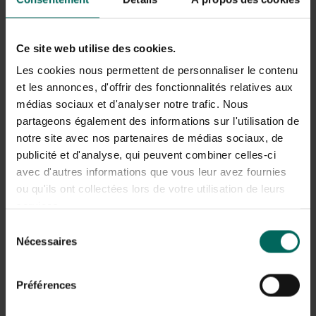
Ziekten en plagen die de bloei
Ce site web utilise des cookies.
beïnvloeden
Les cookies nous permettent de personnaliser le contenu
Naast omgevingsfactoren kunnen ziektes en plagen ook
et les annonces, d'offrir des fonctionnalités relatives aux
de bloemgrootte en de ontwikkeling beïnvloeden. Enkele
médias sociaux et d'analyser notre trafic. Nous
veel voorkomende problemen zijn:
partageons également des informations sur l'utilisation de
notre site avec nos partenaires de médias sociaux, de
Schimmels zoals meeldauw en rotdragers die bladgroei
verminderen en bloemvorming verstoren.
publicité et d'analyse, qui peuvent combiner celles-ci
Botrytis of vaak uitgesproken schimmelvorming bij nat
avec d'autres informations que vous leur avez fournies
weer, wat bloemontwikkeling schaadt.
ou qu'ils ont collectées lors de votre utilisation de leurs
Phytophthora en wortelrot kunnen wortels
services.
beschadigen, waardoor wateropname vermindert en
Sélection
bloemknoppen kleiner blijven.
Nécessaires
du
Bladluizen, spintmijten en andere sapzuigers kunnen
consentement
stress en groeistagnatie veroorzaken waardoor
bloemknoppen minder rijp worden.
Préférences
Het herkennen en tijdig behandelen van deze