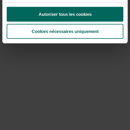
trek van mieren te bemoeilijken en controleer
regelmatig op kruipende kolonies
Introductie van
natuurlijke vijanden
zoals vogels en
Autoriser tous les cookies
nuttige insecten waar mogelijk
Lokazen en gerichte bestrijdingsmiddelen
gericht
Cookies nécessaires uniquement
op mieren in bomen, toegepast volgens de
voorschriften en uitsluitend op de basale delen van de
boom
Veilige chemische opties
als de populatie ernstig is
of het boomtype kwetsbaar is, altijd gericht op de
nest en niet op de kroon
Aandachtspunten bij chemische
bestrijding
Gebruik geen breedwerkende pesticiden in de kroon of
nabij eetbare delen van vruchten. Kies voor ant-lokazen
die zijn bedoeld voor bomen en volg de aanwijzingen van
de fabrikant. In veel gevallen is professionele hulp de
meest effectieve en verantwoorde oplossing.