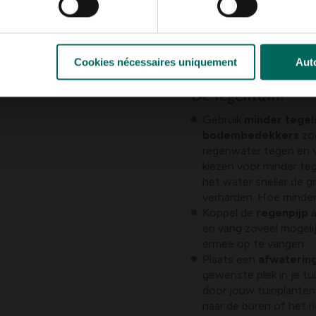
de kans groot op
Cookies nécessaires uniquement
Auto
De regentuin:
Gebruik
minder tegel
bodembedekkers
zoa
regenwater tegen en vo
kiezen voor minder teg
het water sneller de g
verharden. Hoe minder
Koppel de
regenpijp
en vang zoveel mogeli
ermee op te vangen.
Plaats een
afwaterin
gewenste plek in je tu
door jouw tuinplante
naar de buren of het ri