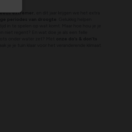
teeds extremer
, en dit jaar krijgen we het extra
nge periodes van droogte
. Gelukkig helpen
jd in te spelen op wat komt. Maar hoe hou je je
n niet regent? En wat doe je als een felle
lots onder water zet? Met
onze do’s & don’ts
k je je tuin klaar voor het veranderende klimaat.