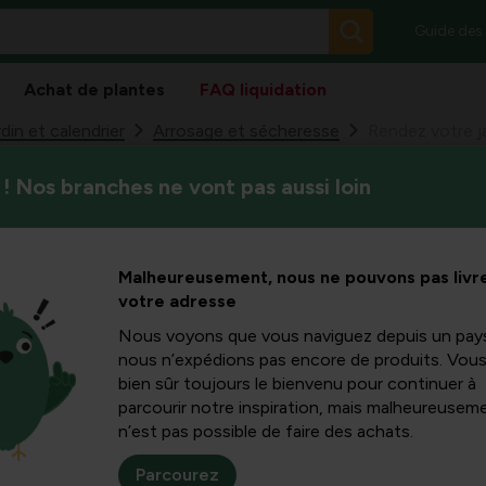
Guide des
Achat de plantes
FAQ liquidation
din et calendrier
Arrosage et sécheresse
Rendez votre jar
! Nos branches ne vont pas aussi loin
Les saisons deviennent de p
 jardin
jardin en bonne santé quand 
règles à faire et à éviter, vou
uie et à la
Malheureusement, nous ne pouvons pas livre
votre adresse
r
Nous voyons que vous naviguez depuis un pay
nous n’expédions pas encore de produits. Vou
bien sûr toujours le bienvenu pour continuer à
parcourir notre inspiration, mais malheureuseme
n’est pas possible de faire des achats.
Parcourez