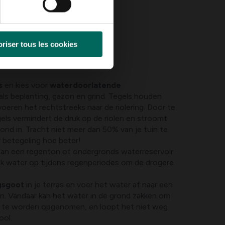
riser tous les cookies
s
en kies voor
waterdoorlatende
ls beplanting, gazon en grind. Tegels houden
eren het rechtstreeks naar de riolering. Door te
els vermindert de druk op de riolen en stroomt
rond in. Tracht niet meer dan 50% van je tuin te
 betegeling hoe beter!
aan een regenton of ondergronds waterreservoir
jk water op tijdens regenperiodes om de drogere
gsgoot
in je terras en voer het water af naar een
in. Vandaar kan het water in de grond zakken om
n te worden opgenomen, en loopt het niet weg
ool.