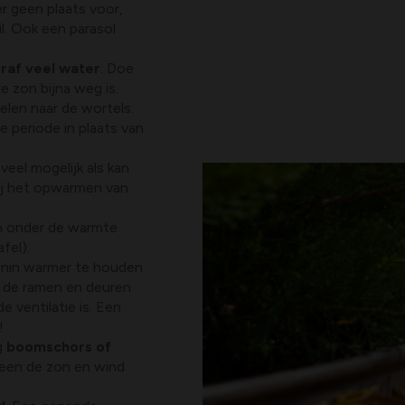
r geen plaats voor,
l. Ook een parasol
raf veel water
. Doe
e zon bijna weg is.
pelen naar de wortels.
 periode in plaats van
veel mogelijk als kan
ij het opwarmen van
en onder de warmte
fel).
enin warmer te houden
i de ramen en deuren
 ventilatie is. Een
!
g
boomschors of
leen de zon en wind