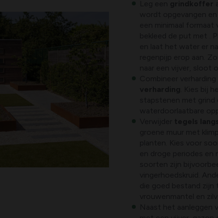
Leg een
grindkoffer
wordt opgevangen en l
een minimaal formaat
bekleed de put met . P
en laat het water er n
regenpijp erop aan. Zo
naar een vijver, sloot o
Combineer verhardin
verharding
. Kies bij 
stapstenen met grind 
waterdoorlaatbare opp
Verwijder
tegels lang
groene muur met klimp
planten. Kies voor soo
en droge periodes en
soorten zijn bijvoorbe
vingerhoedskruid. Ander
die goed bestand zijn
vrouwenmantel en zilv
Naast het aanleggen v
met een vijver, gazon