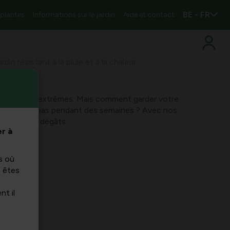
BE - FR
 plantes
Informations sur le jardin
Aide et contact
din résistant à la pluie et à la chaleur
lus en plus extrêmes. Mais comment garder votre
il ne pleut pas pendant des semaines ? Avec nos
s évitez les dégâts.
r à
s où
s êtes
nt il