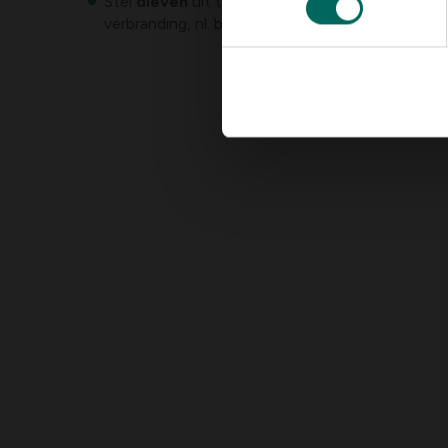
Stel
dieven
uit tot na de hittegolf. Ook hier is 
verbranding, nl. brandknoppen.