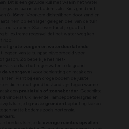
aan. Dit is een gevulde kuil met waarin het water
angzaam aan in de bodem zakt. Kies grind met
 van 8-16mm. Voorkom dichtslibben door zand en
laats hem op een lager gelegen deel van de tuin
aartoe stromen. Sluit eventueel je goot of
rg bij extreme regenval dat het water weg kan
f riool.
g met
grote voegen en waterdoorlatende
het leggen van je tuinpad bijvoorbeeld voor
of gazon. Zo beperk je het niet-
ervlak en kan het regenwater in de grond.
s de voorgevel
voor beplanting en maak een
lanten. Plant bij een droge bodem de juiste
rten die relatief goed bestand zijn tegen warme
 maak een
prairietuin of zonneborder
. Geschikte
eld vlinderstruik, lavendel, lampepoetsersgras en
zijds kan je bij
natte gronden
beplanting kiezen
 tegen natte bodems zoals hortensia,
erkaars.
an borders kan je de
overige ruimtes opvullen
 of een moestuintje. Zij houden geen warmte vast