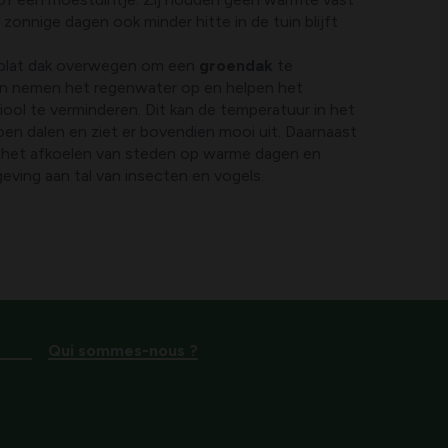
onnige dagen ook minder hitte in de tuin blijft
en plat dak overwegen om een
groendak
te
en nemen het regenwater op en helpen het
iool te verminderen. Dit kan de temperatuur in het
 doen dalen en ziet er bovendien mooi uit. Daarnaast
j het afkoelen van steden op warme dagen en
eving aan tal van insecten en vogels.
Qui sommes-nous ?