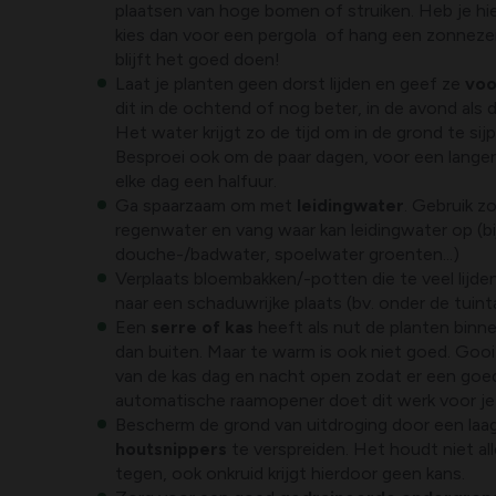
plaatsen van hoge bomen of struiken. Heb je hie
kies dan voor een pergola of hang een zonnezei
blijft het goed doen!
Laat je planten geen dorst lijden en geef ze
voo
dit in de ochtend of nog beter, in de avond als d
Het water krijgt zo de tijd om in de grond te sij
Besproei ook om de paar dagen, voor een langere
elke dag een halfuur.
Ga spaarzaam om met
leidingwater
. Gebruik zo
regenwater en vang waar kan leidingwater op (b
douche-/badwater, spoelwater groenten...)
Verplaats bloembakken/-potten die te veel lijd
naar een schaduwrijke plaats (bv. onder de tuinta
Een
serre of kas
heeft als nut de planten binn
dan buiten. Maar te warm is ook niet goed. Goo
van de kas dag en nacht open zodat er een goede
automatische raamopener doet dit werk voor je
Bescherm de grond van uitdroging door een laa
houtsnippers
te verspreiden. Het houdt niet al
tegen, ook onkruid krijgt hierdoor geen kans.