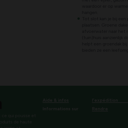
waardoor er op warme z
hangen.
Tot slot kan je bij e
plaatsen. Groene dak
afvoerwater naar het r
(tuin)huis aanzienlijk
helpt een groendak bi
bieden ze een leefomg
Aide & infos
l’expédition
Informations sur
Rendre
 ce qui pousse et
produits de haute