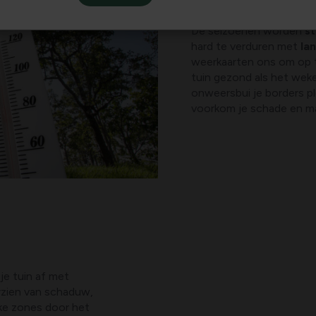
De seizoenen worden
s
hard te verduren met
la
weerkaarten ons om op ti
tuin gezond als het weke
onweersbui je borders p
voorkom je schade en maa
 je tuin af met
orzien van schaduw,
jke zones door het