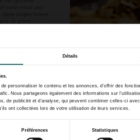
d
. Een gezonde
t water beter vast.
 . Deze zorgen tevens
lgens de grond
er snel uitdrogen.
 hier onze tips.
Détails
verdampt onmiddellijk
deren verbranden.
laat jouw gazon er dor
ies.
. De wortel is sterk en
prieten weer snel
e personnaliser le contenu et les annonces, d'offrir des fonctio
ort en zeker niet
rafic. Nous partageons également des informations sur l'utilisati
an, kies dan voor een
, de publicité et d'analyse, qui peuvent combiner celles-ci avec
ils ont collectées lors de votre utilisation de leurs services.
n de slechte
lemmeren.
. Bladeren en vruchten
Préférences
Statistiques
unnen verbranden.