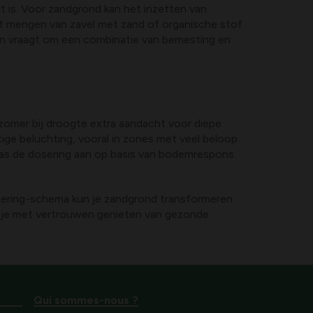
ht is. Voor zandgrond kan het inzetten van
t mengen van zavel met zand of organische stof
uin vraagt om een combinatie van bemesting en
zomer bij droogte extra aandacht voor diepe
ge beluchting, vooral in zones met veel beloop
pas de dosering aan op basis van bodemrespons
tering-schema kun je zandgrond transformeren
un je met vertrouwen genieten van gezonde
Qui sommes-nous ?