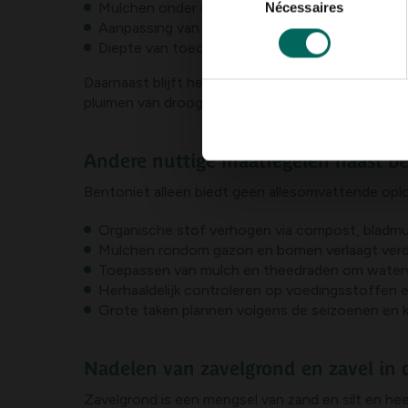
Mulchen onder de kroon om vochtverlies te be
Nécessaires
du
Aanpassing van de pH indien nodig; zandgrond is
consentement
Diepte van toediening: voer bentoniet toe in de
Daarnaast blijft het belangrijk om fruitboomgew
pluimen van droogte te beperken door tijdig wate
Andere nuttige maatregelen naast b
Bentoniet alleen biedt geen allesomvattende opl
Organische stof verhogen via compost, bladmulc
Mulchen rondom gazon en bomen verlaagt verd
Toepassen van mulch en theedraden om waterver
Herhaaldelijk controleren op voedingsstoffen e
Grote taken plannen volgens de seizoenen en kl
Nadelen van zavelgrond en zavel in 
Zavelgrond is een mengsel van zand en silt en hee