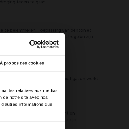
droging tegen te gaan.
ge te belemmeren. Toepassing van bentoniet
n tot zuurstof. Aanvullende maatregelen zijn
.
 stimuleren.
À propos des cookies
 diepe wortel-put hebben. Bentoniet gazon werkt
nomen.
nnalités relatives aux médias
on de notre site avec nos
 d'autres informations que
pen bij het vasthouden van vocht en
kt. Belangrijke aandachtspunten zijn: