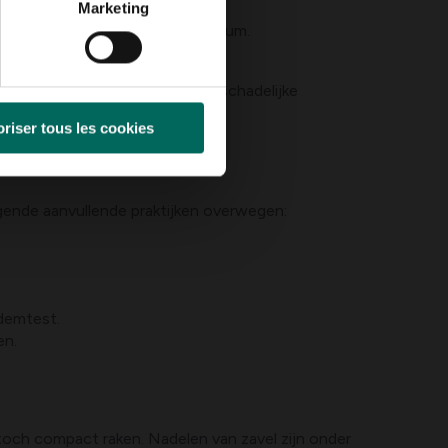
Marketing
me van stikstof, fosfaat en kalium.
am.
lanceerde bemesting en om de schadelijke
riser tous les cookies
gende aanvullende praktijken overwegen:
odemtest.
en.
 toch compact raken. Nadelen van zavel zijn onder