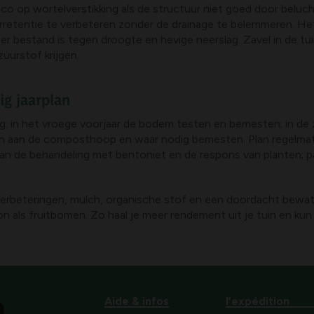
ico op wortelverstikking als de structuur niet goed door beluc
retentie te verbeteren zonder de drainage te belemmeren. He
er bestand is tegen droogte en hevige neerslag. Zavel in de t
uurstof krijgen.
g jaarplan
g: in het vroege voorjaar de bodem testen en bemesten; in de 
n aan de composthoop en waar nodig bemesten. Plan regelmati
van de behandeling met bentoniet en de respons van planten; 
erbeteringen, mulch, organische stof en een doordacht bewa
on als fruitbomen. Zo haal je meer rendement uit je tuin en k
Aide & infos
l’expédition