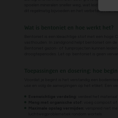
spoelen mineralen sneller weg, wat leidt tot ar
dit regelmatig bijvoeden en het verbeteren van 
Wat is bentoniet en hoe werkt het?
Bentoniet is een kleiachtige stof met een hoge C
vasthouden. In zandgrond helpt bentoniet om de po
Bentoniet gazon- of tuinprojecten kunnen leiden 
droogteperiodes. Let op: bentoniet is geen verv
Toepassingen en dosering: hoe begin
Voordat je begint is het verstandig een bodemtes
use en volg de aanwijzingen op het etiket. Een vee
Evenwichtige verdeling:
verdeel het materiaal
Meng met organische stof:
voeg compost of g
Maximale opslag vermijden:
verspreid niet me
luchtwegproblematiek rondom wortels.