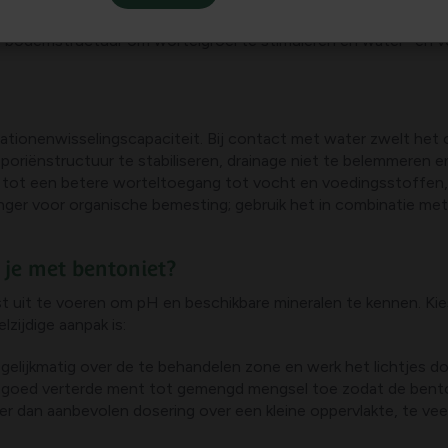
moede aan organische stof en een fragiel bodemleven. Voor zow
de bodemstructuur om wortelgroei te stimuleren en water- en
ationenwisselingscapaciteit. Bij contact met water zwelt het 
riënstructuur te stabiliseren, drainage niet te belemmeren en 
tot een betere worteltoegang tot vocht en voedingsstoffen, wa
anger voor organische bemesting; gebruik het in combinatie m
 je met bentoniet?
t uit te voeren om pH en beschikbare mineralen te kennen. Kie
lzijdige aanpak is:
 gelijkmatig over de te behandelen zone en werk het lichtjes 
oed verterde ment tot gemengd mengsel toe zodat de bentoni
er dan aanbevolen dosering over een kleine oppervlakte, te vee