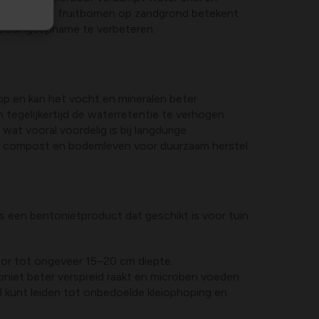
el gazon als fruitbomen op zandgrond betekent
 voedingsopname te verbeteren.
op en kan het vocht en mineralen beter
tegelijkertijd de waterretentie te verhogen.
t vooral voordelig is bij langdurige
et compost en bodemleven voor duurzaam herstel.
s een bentonietproduct dat geschikt is voor tuin
door tot ongeveer 15–20 cm diepte.
et beter verspreid raakt en microben voeden.
l kunt leiden tot onbedoelde kleiophoping en