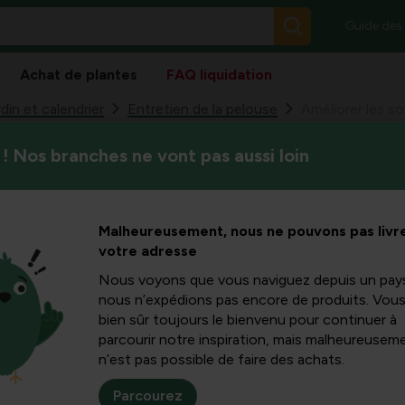
Guide des
Achat de plantes
FAQ liquidation
din et calendrier
Entretien de la pelouse
! Nos branches ne vont pas aussi loin
Le sol sablonneux bénéficie 
s sols
nutriments limités, ce qui p
et les arbres fruitiers. Avec
ntonite,
Malheureusement, nous ne pouvons pas livre
efficacement les sols sablonn
votre adresse
important sans affecter la v
améliorer les sols sablonneux
Nous voyons que vous naviguez depuis un pay
 fruitiers
votre pelouse et vos arbres f
nous n’expédions pas encore de produits. Vou
robuste.
bien sûr toujours le bienvenu pour continuer à
parcourir notre inspiration, mais malheureuseme
n’est pas possible de faire des achats.
vert
Parcourez
, snelle doorlaatbaarheid en een lage stof- en voedingsstoff