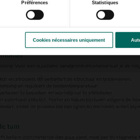
perken en bodemtemperatuur stabiel te houden.
Préférences
Statistiques
 vaak neutraal tot licht zuur, maar de juiste pH bevordert opna
 bovenste rijpingslaag rond de wortels, niet direct tegen de st
assen te voorzien van voldoende voedingsstoffen via een geba
r te geven.
Cookies nécessaires uniquement
Auto
entoniet
ossing. Voor een duurzame zandgrondverbeteraar kun je de vol
h en strooisel; dit verbetert de structuur en bodemleven.
amping en reguleert de bodemtemperatuur.
liezen te beperken en wortelgroei te stimuleren.
n eventueel stikstof, fosfor en kalium bijsturen volgens de b
imaat, zodat de bodemstep kan rijpen en microben actief blijv
de tuin
ft betere vochtretentie dan puur zand, maar kan bij stagnatie