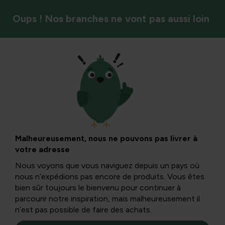
Oups ! Nos branches ne vont pas aussi loin
Entretien de la pelouse
Entretien de
pelouse en
Malheureusement, nous ne pouvons pas livrer à
votre adresse
automne, quelques
Nous voyons que vous naviguez depuis un pays où
nous n’expédions pas encore de produits. Vous êtes
conseils.
bien sûr toujours le bienvenu pour continuer à
parcourir notre inspiration, mais malheureusement il
n’est pas possible de faire des achats.
Une attention supplémentaire était également nécessaire