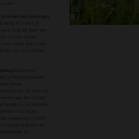
houden.
n kruiden en bloemen
 bezig en hoef je
 kunt ook elk deel van
ten of een extra
n met meer gras. Laat
 zodat ze zich verder
slaagd
wanneer
uid, pinksterbloemen
ode klaver,
erwonnen. Je tuin zal
everen aan de natuur!
htige bodems, en midden
tember tot begin
eede maaibeurt, zodat
 is belangrijk om dit
oemenweide te