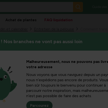
Guide des
Achat de plantes
FAQ liquidation
din et calendrier
Entretien de la pelouse
Comment transfo
! Nos branches ne vont pas aussi loin
Pour les amoureux de la natu
ormer sa
indispensable. Pas de pelous
sauvages et d’herbes aromat
e fleurie ?
Malheureusement, nous ne pouvons pas livre
votre adresse
Nous voyons que vous naviguez depuis un pay
nous n’expédions pas encore de produits. Vou
bien sûr toujours le bienvenu pour continuer à
Het ideale gazon is vo
parcourir notre inspiration, mais malheureuseme
vast aan het klassieke ga
n’est pas possible de faire des achats.
de natuur. Met al dat m
mossen geen kans om te 
Parcourez