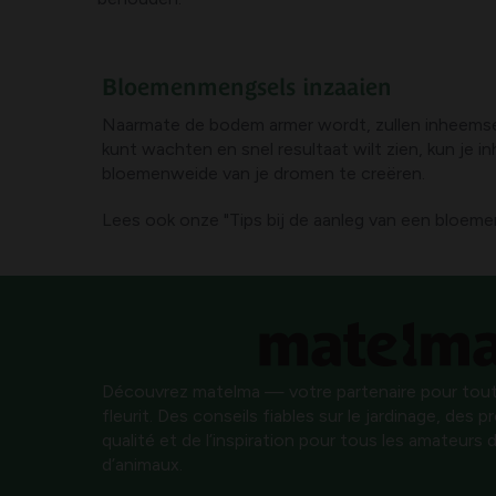
Bloemenmengsels inzaaien
Naarmate de bodem armer wordt, zullen inheemse bl
kunt wachten en snel resultaat wilt zien, kun je 
bloemenweide van je dromen te creëren.
Lees ook onze "Tips bij de aanleg van een bloeme
Découvrez matelma — votre partenaire pour tout
fleurit. Des conseils fiables sur le jardinage, des 
qualité et de l’inspiration pour tous les amateurs d
d’animaux.