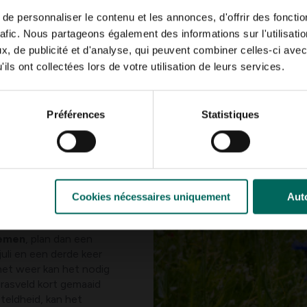
d beeld van welke
e personnaliser le contenu et les annonces, d'offrir des fonctio
e maaischema kunt
rafic. Nous partageons également des informations sur l'utilisati
, de publicité et d'analyse, qui peuvent combiner celles-ci avec
en uit het gazon weg
ils ont collectées lors de votre utilisation de leurs services.
r wordt. Een handige
e maaien, vooral die
jl je andere delen
e resultaat. De
Préférences
Statistiques
 omgeving voor de
ken van een zeis in
Cookies nécessaires uniquement
Auto
 kans om te groeien
f te voeren. Als er
oemen
, plan dan een
juli en een derde keer
het weer kan het nodig
grasveld kort gemaaid
teldheid, kan het