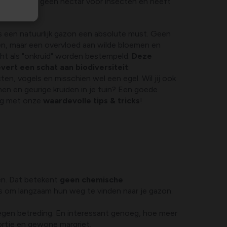
ar het biedt geen nectar voor insecten en heeft
hen.
s een natuurlijk gazon een absolute must. Geen
en, maar een overvloed aan wilde bloemen en
cht als "onkruid" worden bestempeld.
Deze
vert een schat aan biodiversiteit
:
n, vogels en misschien wel een egel. Wil jij ook
en en geurige kruiden in je tuin? Een goede
lag met onze
waardevolle tips & tricks
!
en. Dat betekent
geen chemische
s om langzaam hun weg te vinden naar je gazon.
tegen betreding. En interessant genoeg, hoe meer
ortje en gewone margriet.