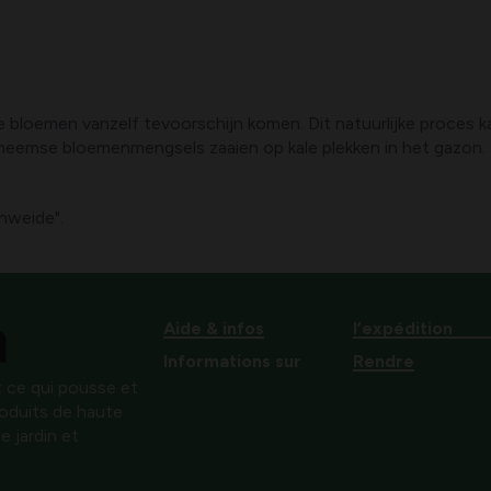
oemen vanzelf tevoorschijn komen. Dit natuurlijke proces kan 
inheemse bloemenmengsels zaaien op kale plekken in het gazon. 
nweide".
Aide & infos
l’expédition
Informations sur
Rendre
 ce qui pousse et
produits de haute
e jardin et