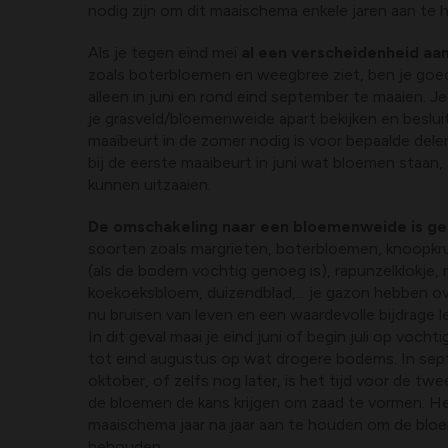
nodig zijn om dit maaischema enkele jaren aan te 
Als je tegen eind mei
al een verscheidenheid aa
zoals boterbloemen en weegbree ziet, ben je goed
alleen in juni en rond eind september te maaien. Je
je grasveld/bloemenweide apart bekijken en beslui
maaibeurt in de zomer nodig is voor bepaalde dele
bij de eerste maaibeurt in juni wat bloemen staan,
kunnen uitzaaien.
De omschakeling naar een bloemenweide is ge
soorten zoals margrieten, boterbloemen, knoopkr
(als de bodem vochtig genoeg is), rapunzelklokje, r
koekoeksbloem, duizendblad,... je gazon hebben ov
nu bruisen van leven en een waardevolle bijdrage l
In dit geval maai je eind juni of begin juli op voc
tot eind augustus op wat drogere bodems. In sep
oktober, of zelfs nog later, is het tijd voor de tw
de bloemen de kans krijgen om zaad te vormen. Het
maaischema jaar na jaar aan te houden om de bl
behouden.