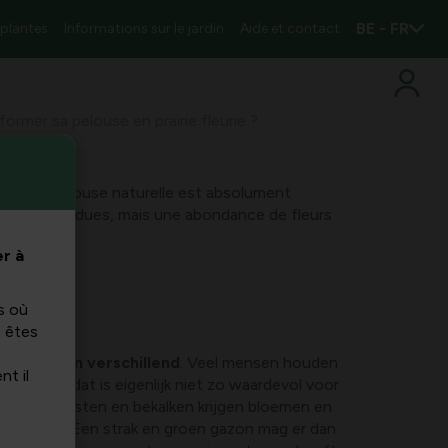
BE - FR
 plantes
Informations sur le jardin
Aide et contact
rmer sa pelouse en prairie fleurie ?
re, une pelouse naturelle est absolument
es bien tondues, mais une abondance de fleurs
iques !
r à
s où
s êtes
or iedereen verschillend
. Veel mensen houden
nt il
zon, maar dat is eigenlijk niet zo waardevol voor
aaien, bemesten en bekalken krijgen bloemen en
floreren. Een strak en groen gazon mag er dan