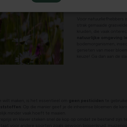
wel prachtig uitzien, ma
dus weinig waarde voor 
Voor natuurliefhebbers i
strak gemaaide grasveld
kruiden, die vaak ontere
natuurlijke omgeving le
bodemorganismen, insecte
genieten van meer bloem
keuze! Ga dan aan de s
 wilt maken, is het essentieel om
geen pesticiden
te gebruik
ststoffen
. Op die manier geef je de inheemse bloemen de kan
elijk minder vaak hoeft te maaien.
reprijs en klaver steken snel de kop op omdat ze bestand zijn 
tstaat voor andere soorten zoals gewoon biggenkruid, muizeno