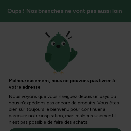
Oups ! Nos branches ne vont pas aussi loin
Oiseaux
Les grive
Les grive sont un grand groupe d’oiseaux chanteurs de
Malheureusement, nous ne pouvons pas livrer à
taille moyenne. Ils ont un chant bien développé et le
votre adresse
plumage juvénile est généralement tacheté.
Nous voyons que vous naviguez depuis un pays où
nous n’expédions pas encore de produits. Vous êtes
bien sûr toujours le bienvenu pour continuer à
parcourir notre inspiration, mais malheureusement il
n’est pas possible de faire des achats.