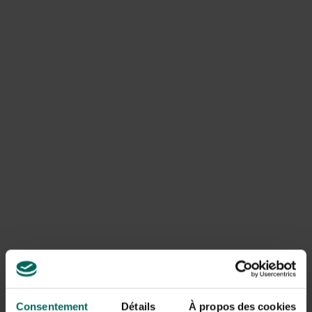
sa poitrine typiquement tachetée, son chant très clair et
varié. Des taches brunes sur fond crème. La poitrine est
plus visiblement tachetée que chez la femelle merle. La
grive chanteuse est légèrement plus petite avec une
queue plus courte. Les parties brunes du corps sont
également généralement plus pâles que celles de la
femelle merle. Le bec est gris pâle et la grive a un bord
oculaire pâle ainsi que des rayures pâles sur les joues.
Une version plus grande de la grive chanteuse est
la
grande
grive
(Turdus viscivorus),
qui est la plus grande
espèce de grive européenne (30 cm). Avec ses ailes gris-
brun et sa poitrine tachetée, cette grive est également
d’une apparence frappante. En vol, cette grive se
reconnaît à ses coin blancs sous les ailes et à la queue
blanches. Chez les deux espèces de gives, il n’y a presque
aucune différence de couleur entre les genres comme
chez le merle.
Consentement
Détails
À propos des cookies
Le
Turdus iliacus (Turdus iliacus)