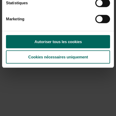
termine par une pointe sombre.
Statistiques
La
grive des bois
(Turdus torquatus)
Marketing
Moins courant mais toujours facile à confondre avec le
merle
est le
Turdus torquatus.
Cet oiseau migrateur doit
son nom au bef blanc en forme de croissant sur la
Autoriser tous les cookies
poitrine du mâle noir. Chez la femelle, ce fourgon est brun
clair et est moins visible sur le plumage brun foncé. De
plus, les plumes de la poitrine sont plus pâles, ce qui rend
Cookies nécessaires uniquement
la poitrine plutôt écailleuse.