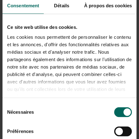
les oiseaux peuvent plus facilement tomber dans la proie
Consentement
Détails
À propos des cookies
de prédateurs tels que les chats et les oiseaux de proie.
C’est pourquoi ils restent silencieux aujourd’hui et se
réfugient dans des endroits où ils se sentent plus en
Ce site web utilise des cookies.
sécurité.
Les cookies nous permettent de personnaliser le contenu
Des espèces comme
les hirondelles migrent
vers
et les annonces, d'offrir des fonctionnalités relatives aux
l’hémisphère sud à l’automne. Pour ce long voyage, ils
médias sociaux et d'analyser notre trafic. Nous
doivent être en parfaite condition. Ils doivent accumuler
partageons également des informations sur l'utilisation de
des réserves de graisse suffisantes et économiser leur
notre site avec nos partenaires de médias sociaux, de
énergie. Donc plus de temps pour chanter car ça
publicité et d'analyse, qui peuvent combiner celles-ci
demande de l’énergie. Les oiseaux résidents doivent aussi
avec d'autres informations que vous leur avez fournies
accumuler des réserves de graisse pour l’hiver afin de bien
ou qu'ils ont collectées lors de votre utilisation de leurs
traverser l’hiver.
services.
Sélection
Nécessaires
du
consentement
Préférences