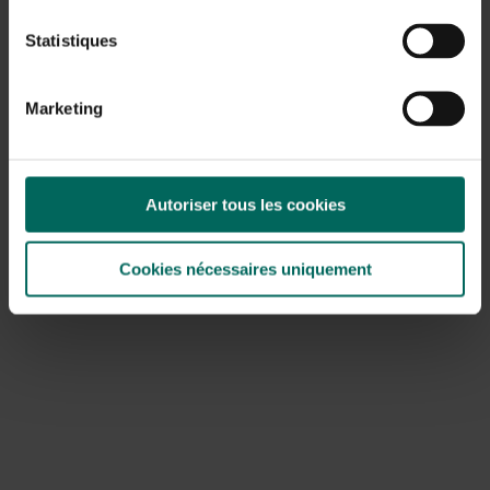
Statistiques
Marketing
Autoriser tous les cookies
Le virus Usutu
Depuis les années 90, le
virus Usutu
circule également en
Cookies nécessaires uniquement
Europe. Il y a quelques années, le virus avait déjà causé
des ravages chez les merles et cette année également,
de nombreux oiseaux risquent de mourir à cause du virus.
Après une première grande épidémie en 2016, une autre
épidémie a de nouveau causé des morts et les merles en
particulier semblent avoir été les plus touchés. Le virus
est transmis par les moustiques et les merles semblent
très sensibles à cela. On ne sait pas encore combien de
victimes le virus a déjà causées cette année. En plus des