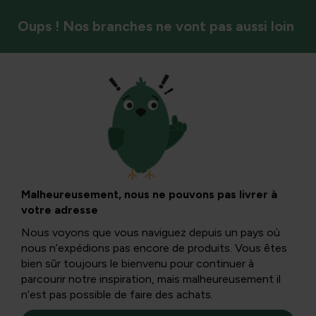
Oups ! Nos branches ne vont pas aussi loin
Oiseaux
Pourquoi les
oiseaux ne sifflent-
Malheureusement, nous ne pouvons pas livrer à
votre adresse
ils pas en automne
Nous voyons que vous naviguez depuis un pays où
nous n’expédions pas encore de produits. Vous êtes
bien sûr toujours le bienvenu pour continuer à
Le chant est un moyen de communication pour les
parcourir notre inspiration, mais malheureusement il
oiseaux. Ils font cela principalement pour séduire des
n’est pas possible de faire des achats.
oiseaux du sexe opposé ou pour marquer leur territoire...