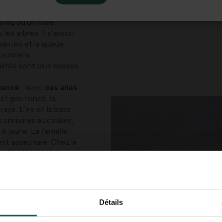
avez qu’un mâle
es arbres. Il s’assoit
bantes et la queue
l sonnera
alités sont plus basses
lancé
, avec
des ailes
st gris foncé, la
ayé. L’iris et la base
 similaires aux mâles,
e à jaune. La femelle
st assez rare. Chez la
 combinaison de la
 arrondie donne au
r
(Accipiter nisus)
en
s brun rouille, leur
Détails
sur le cou. Leur iris