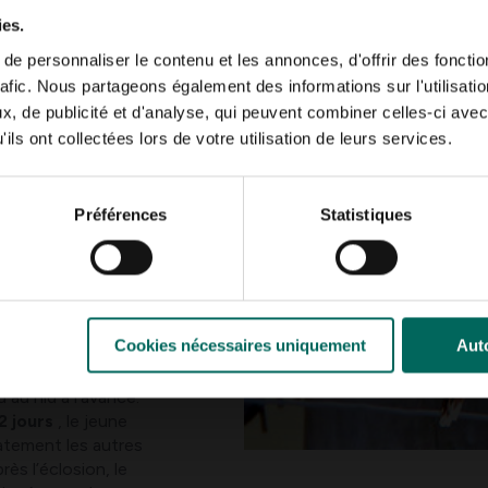
ies.
un fauline des
e personnaliser le contenu et les annonces, d'offrir des fonctio
’autre pour satisfaire
rafic. Nous partageons également des informations sur l'utilisati
, de publicité et d'analyse, qui peuvent combiner celles-ci avec
duire le plus de jeunes
ils ont collectées lors de votre utilisation de leurs services.
. Durant son court
ond environ
20 à 25
férents.
Un œuf par
Préférences
Statistiques
eus)
et la géante des
ites de ce
parasitisme
oiseau hôte, la femelle
 étendre sa
e son œuf dans la
Cookies nécessaires uniquement
Auto
es).
 au nid à l’avance.
2 jours
, le jeune
atement les autres
ès l’éclosion, le