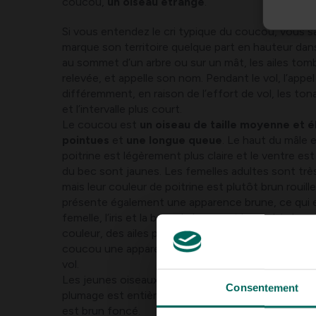
coucou,
un oiseau étrange
.
Si vous entendez le cri typique du coucou, vous s
marque son territoire quelque part en hauteur dans l
au sommet d’un arbre ou sur un mât, les ailes tom
relevée, et appelle son nom. Pendant le vol, l’appe
différemment, en raison de l’effort de vol, les ton
et l’intervalle plus court.
Le coucou est
un oiseau de taille moyenne et é
pointues
et
une longue queue
. Le haut du mâle e
poitrine est légèrement plus claire et le ventre est r
du bec sont jaunes. Les femelles adultes sont très
mais leur couleur de poitrine est plutôt brun rouill
présente également une apparence brune, ce qui e
femelle, l’iris et la base du bec sont brun clair. La
couleur, des ailes pointues et de la longue queue
coucou une apparence très proche
d’un épervie
vol.
Les jeunes oiseaux sont gris ardoise avec des tache
Consentement
plumage est entièrement rayé et une tache blanche 
est brun foncé.