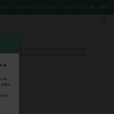
BE - FR
 plantes
Informations sur le jardin
Aide et contact
en
, le coucou. Une piqûre de fin d’hiver peut faire
e de notre pays son lieu de reproduction annuel.
r à
s où
s êtes
nt il