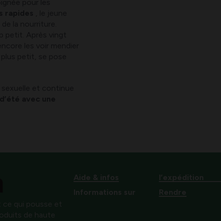
oignée pour les
s rapides
, le jeune
de la nourriture.
p petit. Après vingt
encore les voir mendier
plus petit, se pose
é sexuelle et continue
 d’été avec une
Aide & infos
l’expédition
Informations sur
Rendre
 ce qui pousse et
produits de haute