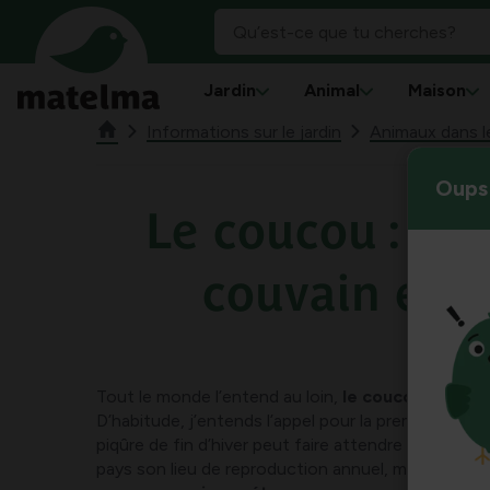
Jardin
Animal
Maison
Informations sur le jardin
Animaux dans le
Oups 
Le coucou : par
couvain eur
Tout le monde l’entend au loin,
le coucou
(Cuculu
D’habitude, j’entends l’appel pour la première fois ve
piqûre de fin d’hiver peut faire attendre le coucou
pays son lieu de reproduction annuel, mais il finira 