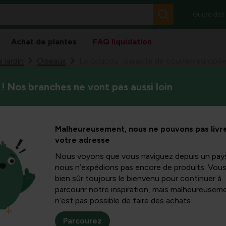
Guide des
Achat de plantes
FAQ liquidation
 jardin
Oiseaux
Le coucou : parasite de couvain europé
! Nos branches ne vont pas aussi loin
Tout le monde l’entend au loin
asite de
attendre le coucou pour fair
opéen
Malheureusement, nous ne pouvons pas livre
votre adresse
Nous voyons que vous naviguez depuis un pay
nous n’expédions pas encore de produits. Vou
bien sûr toujours le bienvenu pour continuer à
s canorus).
parcourir notre inspiration, mais malheureuseme
rs le 15 avril... Une
n’est pas possible de faire des achats.
 pour faire de notre
par arriver, cou
Parcourez