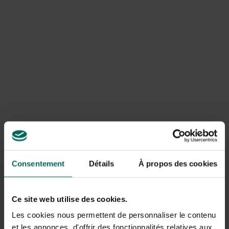
nichoir offre la solution parfaite !
Consentement
Détails
À propos des cookies
À quoi faire attention lors de l’accrochage
Ce site web utilise des cookies.
d’une boîte à nids ?
Les cookies nous permettent de personnaliser le contenu
et les annonces, d'offrir des fonctionnalités relatives aux
Des oiseaux qui veulent se reproduire comme la paix et la