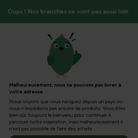
Oups ! Nos branches ne vont pas aussi loin
Oiseaux
Faites démarrer les
oiseaux de jardin
Malheureusement, nous ne pouvons pas livrer à
votre adresse
sur une bonne
Nous voyons que vous naviguez depuis un pays où
nous n’expédions pas encore de produits. Vous êtes
lancée : accrochez
bien sûr toujours le bienvenu pour continuer à
parcourir notre inspiration, mais malheureusement il
n’est pas possible de faire des achats.
un nidificateur dès