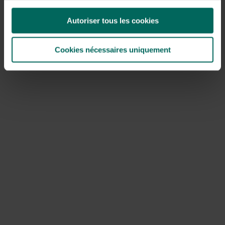
Autoriser tous les cookies
Cookies nécessaires uniquement
Entretien de votre nichoir
Les nichoirs peuvent rester suspendus dans le jardin
toute l’année. Des espèces comme celles-ci les utilisent
même comme lieu de sommeil ou de cachette en
hiver
.
Nettoyer
une fois par an est indispensable.
La