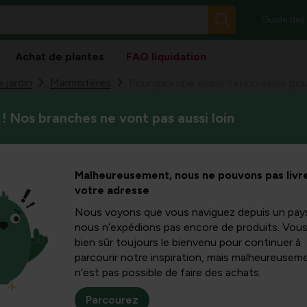
Guide des
Achat de plantes
FAQ liquidation
 jardin
Mammifères
Pourquoi une alimentation saine pou
! Nos branches ne vont pas aussi loin
Ne donnons pas à notre animal
imentation
naturellement saine et savou
cela est si important.
animaux ?
Malheureusement, nous ne pouvons pas livre
votre adresse
Nous voyons que vous naviguez depuis un pay
nous n’expédions pas encore de produits. Vou
bien sûr toujours le bienvenu pour continuer à
tons plus souvent des
parcourir notre inspiration, mais malheureuseme
érons la nourriture
n’est pas possible de faire des achats.
ment pour nous-mêmes
sonnellement à un
Parcourez