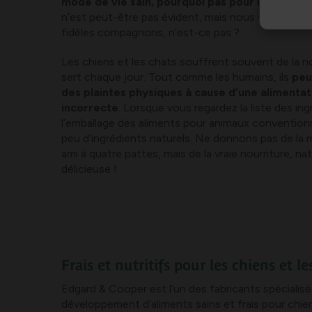
mode de vie sain, pourquoi pas pour notre chie
n’est peut-être pas évident, mais nous voulons to
fidèles compagnons, n’est-ce pas ?
Les chiens et les chats souffrent souvent de la no
sert chaque jour. Tout comme les humains, ils
peuv
des plaintes physiques à cause d’une alimentat
incorrecte
. Lorsque vous regardez la liste des ing
l’emballage des aliments pour animaux conventio
peu d’ingrédients naturels. Ne donnons pas de la 
ami à quatre pattes, mais de la vraie nourriture, na
délicieuse !
Frais et nutritifs pour les chiens et le
Edgard & Cooper est l’un des fabricants spécialisé
développement d’aliments sains et frais pour chie