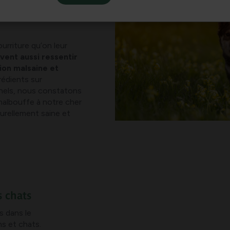
n et notre chat
? Ce
us le meilleur pour nos
urriture qu’on leur
ent aussi ressentir
ion malsaine et
rédients sur
nnels, nous constatons
malbouffe à notre cher
turellement saine et
s chats
s dans le
ns et chats.