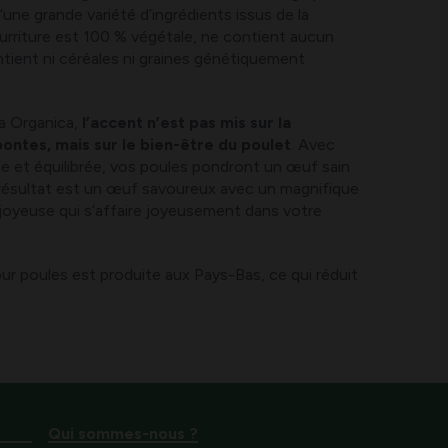
ne grande variété d’ingrédients issus de la
ourriture est 100 % végétale, ne contient aucun
contient ni céréales ni graines génétiquement
ia Organica,
l’accent n’est pas mis sur la
ontes, mais sur le bien-être du poulet
. Avec
e et équilibrée, vos poules pondront un œuf sain
 résultat est un œuf savoureux avec un magnifique
joyeuse qui s’affaire joyeusement dans votre
our poules est produite aux Pays-Bas, ce qui réduit
Qui sommes-nous ?