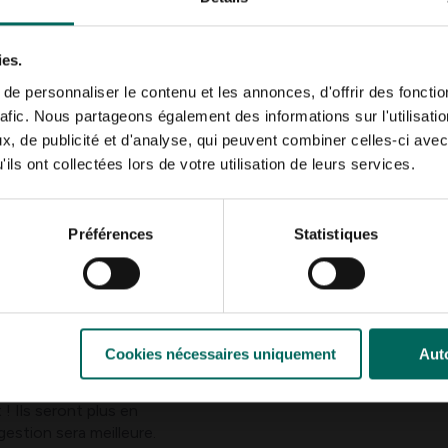
ieux conservés
et
ux. Certains aliments
ies.
liments entièrement
s et chats comprend
e personnaliser le contenu et les annonces, d'offrir des fonctio
humide ainsi que des
rafic. Nous partageons également des informations sur l'utilisati
e votre chien en
, de publicité et d'analyse, qui peuvent combiner celles-ci avec
ils ont collectées lors de votre utilisation de leurs services.
leurs produits.
nes de plastique
Préférences
Statistiques
versées dans nos
sagée. La gamme
les en papier et en
les de notre animal.
Cookies nécessaires uniquement
Auto
d’y prêter
peut faire des
! Ils seront plus en
gestion sera meilleure.