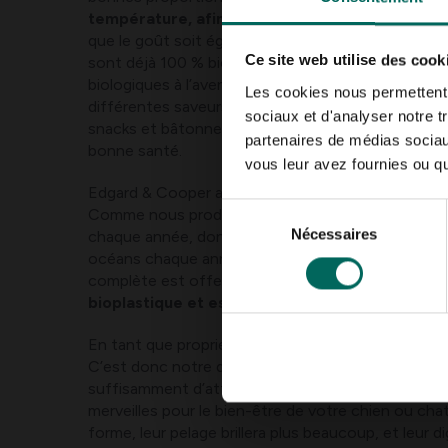
température, afin que les nutriments soient m
que le goût soit également beaucoup plus savoure
Ce site web utilise des cook
sont déjà 100 % bio et ils visent à proposer des a
biologiques à l’avenir. La large gamme pour chien
Les cookies nous permettent d
différentes saveurs de croquettes, de nourriture 
sociaux et d'analyser notre t
snacks et bâtonnets sains pour garder les dents d
partenaires de médias sociaux
bonne santé.
vous leur avez fournies ou qu'
Edgard & Cooper a même réfléchi à l’emballage de 
Sélection
Comme nous produisons tous 300 millions de ton
Nécessaires
du
chaque année, dont 8 millions de tonnes sont dé
océans chaque année, une alternative a été envi
consentement
complète est offerte dans
des sacs biodégradab
bioplastique et est recyclable
.
En tant que propriétaires, nous sommes responsab
C’est donc notre devoir de protéger leur santé et 
suffisamment d’attention. Une alimentation saine 
merveilles pour le bien-être de votre chien ou chat 
forme, leur pelage brillera plus beaucoup, et leur di