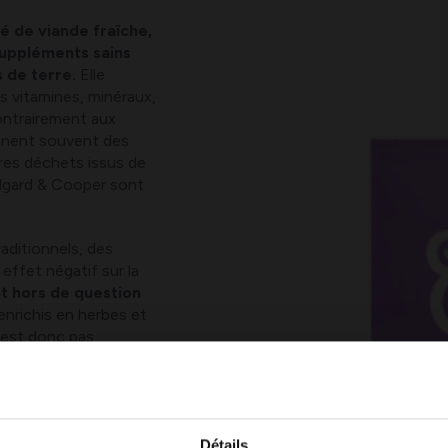
é de viande fraîche,
 suppléments sains
 de terre.
Elle
s vitamines, minéraux,
Contrairement aux
ennent souvent des
utres déchets issus de
Edgard & Cooper sont
raditionnels, des
 effet négatif sur la
ont hors de question
 enrichis en herbes et
’est donc pas
 recettes sont
 sans céréales.
langées dans les
à basse
Détails