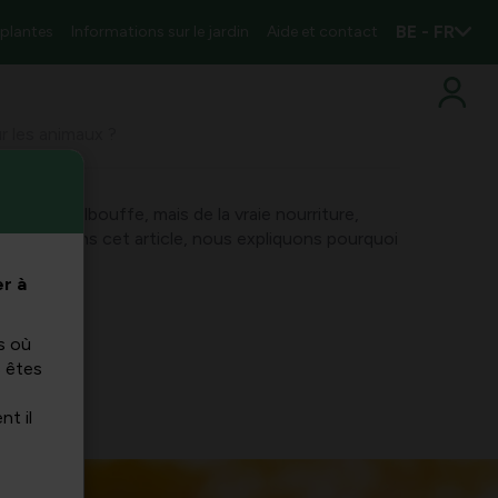
BE - FR
 plantes
Informations sur le jardin
Aide et contact
r les animaux ?
 de la malbouffe, mais de la vraie nourriture,
reuse ! Dans cet article, nous expliquons pourquoi
r à
s où
s êtes
nt il