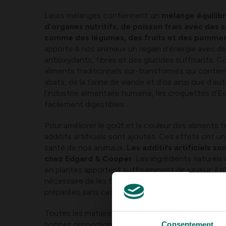
Leurs mélanges contiennent un
mélange équilibr
d’organes nutritifs, de poisson frais avec des
comme des légumes, des fruits et des pommes
apporte à nos animaux un regain d’énergie avec de
antioxydants, fibres et des glucides suffisants. 
aliments traditionnels sur-transformés qui conti
abats, de la farine de viande et d’os ainsi que d’a
l’industrie alimentaire humaine, les croquettes d’
facilement digestibles.
Pour améliorer le goût et la couleur des aliments t
additifs artificiels sont ajoutés. Ces effets ont un
santé de nos animaux.
Les additifs artificiels s
chez Edgard & Cooper
. Les ingrédients naturels
en plantes apportent suffisamment de saveur, il n
nécessaire de les transformer en plus. Toutes les
préparées sans ces additifs inutiles, sans sucre et
Toutes les matières premières naturelles sont mé
bonnes proportions, cuites
lentement et cuites 
Consentement