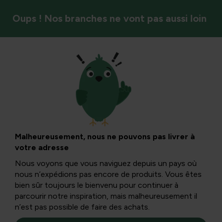
Oups ! Nos branches ne vont pas aussi loin
Mammifères
Chauves-souris :
faits et conseils
Malheureusement, nous ne pouvons pas livrer à
votre adresse
pour les aider
Nous voyons que vous naviguez depuis un pays où
nous n’expédions pas encore de produits. Vous êtes
bien sûr toujours le bienvenu pour continuer à
Les amateurs de chauves-souris peuvent se faire plaisir
parcourir notre inspiration, mais malheureusement il
les 29 et 30 août lors de la Nuit de la Chauve-souris.
n’est pas possible de faire des achats.
Découvrez-en plus sur cette créature fascinante et de