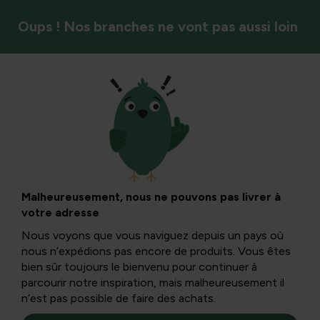
Oups ! Nos branches ne vont pas aussi loin
Mammifères
Types de
mustélidés
Malheureusement, nous ne pouvons pas livrer à
votre adresse
Nous voyons que vous naviguez depuis un pays où
Presque partout dans le monde, nous les trouvons, la
nous n’expédions pas encore de produits. Vous êtes
famille des mustélidés. Représentée par environ 70
bien sûr toujours le bienvenu pour continuer à
espèces de toutes tailles et poids...
parcourir notre inspiration, mais malheureusement il
n’est pas possible de faire des achats.
Partout dans le monde, nous rencontrons
des