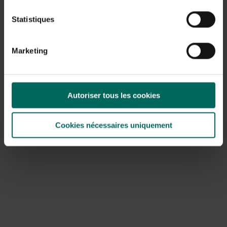
Le putois
Statistiques
Le polecat (Putorius putorius), également appelé « fis »
ou « vissche » dans ce dialecte, a
un pelage brun foncé
avec des taches plus claires et un ventre de couleur
Marketing
crème
. Sa tête est brune avec le « masque » clair
caractéristique. Ce prédateur peut atteindre jusqu’à 60
cm de long, la femelle étant environ un tiers plus petite
que le mâle. Après une courte gestation de six semaines,
Autoriser tous les cookies
les petits naissent presque entièrement blancs. Après
deux mois, ils quittent le nid, souvent un terrier de lapin
abandonné ou un abri dans une grange dans le foin. Ils
Cookies nécessaires uniquement
sont sexuellement matures dans la même année.
Le polecat préfère
les zones agricoles avec des haies
et des haies
comme habitat. Il vit souvent dans des
granges et des écuries, où il attrape de nombreuses
souris et rats. Son régime alimentaire comprend
également de jeunes oiseaux, œufs, amphibiens, insectes
et fruits. Bien que la berline soit principalement active la
nuit, elle est une proie facile pour les humains et la