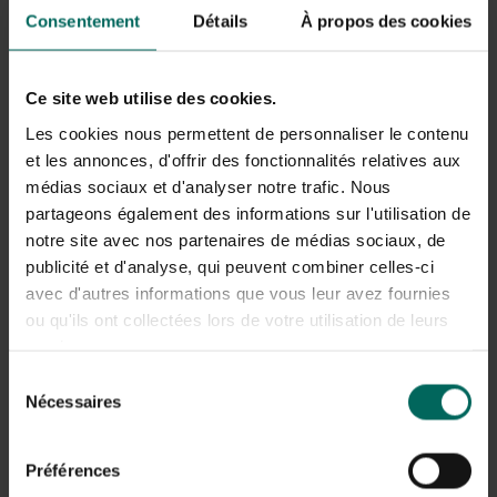
aussi un excellent grimpeur
qui vole sans effort des
Consentement
Détails
À propos des cookies
œufs et des petits dans les nids d’oiseaux. Même les
proies plus grandes, comme les rats musqués, ne sont
pas à l’abri des belines.
Ce site web utilise des cookies.
Les cookies nous permettent de personnaliser le contenu
L’hermine chasse aussi bien de jour que de nuit, mais elle
est elle-même la proie des hiboux, des oiseaux de proie
et les annonces, d'offrir des fonctionnalités relatives aux
diurnes et des renards. Cependant, son plus grand
médias sociaux et d'analyser notre trafic. Nous
ennemi reste l’homme, et la circulation a aussi des
partageons également des informations sur l'utilisation de
conséquences. En général, les belines sont
moins
notre site avec nos partenaires de médias sociaux, de
nombreuses que les belettes
.
publicité et d'analyse, qui peuvent combiner celles-ci
avec d'autres informations que vous leur avez fournies
ou qu'ils ont collectées lors de votre utilisation de leurs
services.
Sélection
Nécessaires
du
consentement
Préférences