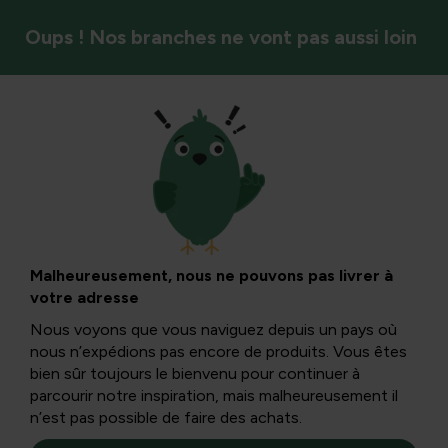
Oups ! Nos branches ne vont pas aussi loin
DIY & arrangements floraux
Herbe en pierre de
trottoir : un guide
Malheureusement, nous ne pouvons pas livrer à
votre adresse
pratique pour une
Nous voyons que vous naviguez depuis un pays où
nous n’expédions pas encore de produits. Vous êtes
bordure de pelouse
bien sûr toujours le bienvenu pour continuer à
parcourir notre inspiration, mais malheureusement il
n’est pas possible de faire des achats.
soignée