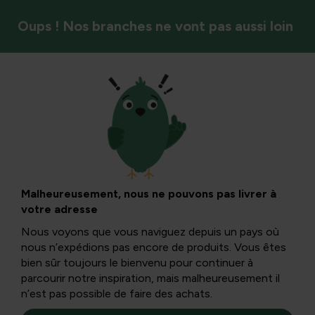
Oups ! Nos branches ne vont pas aussi loin
DIY & arrangements floraux
Décoration
automnale DIY
Malheureusement, nous ne pouvons pas livrer à
votre adresse
Nous voyons que vous naviguez depuis un pays où
Avez-vous prévu une promenade dans la forêt ? Ensuite,
nous n’expédions pas encore de produits. Vous êtes
choisissez les plus belles feuilles d’automne, cueillez des
bien sûr toujours le bienvenu pour continuer à
baies, des noix et des pommes de pin, et créez une belle
parcourir notre inspiration, mais malheureusement il
décoration automnale avec.
n’est pas possible de faire des achats.