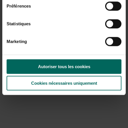
Préférences
Statistiques
Marketing
Étape 3 : Ajouter du vert et de la couleur
Commencez par les feuilles en les piquant à travers la
Autoriser tous les cookies
mousse dans la mousse avec des pétioles.
Ensuite, ajoutez à la fois les grandes et petites fleurs.
Cookies nécessaires uniquement
Choisissez parmi des fleurs fraîchement coupées, des
fleurs séchées ou des fleurs en soie.
Insérez de petites baies ou des fleurs séchées dans la
mousse pour un aspect plus raffiné.
Retournez régulièrement le plat pour que chaque côté
soit bien couvert.
Ajoutez de petites citrouilles sur les espaces vides