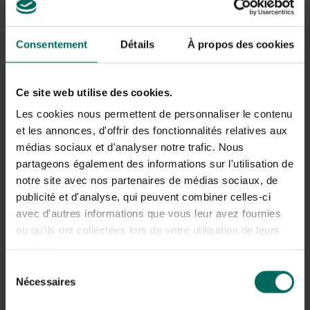
ornementales,...
Un
Un
Consentement
Détails
À propos des cookies
Adapté à tout vase
Étape 2 : commencez avec une bonne
Ce site web utilise des cookies.
base
Les cookies nous permettent de personnaliser le contenu
et les annonces, d'offrir des fonctionnalités relatives aux
Placez 3 vases au centre du bol. Choisissez trois
tailles différentes pour créer plus de profondeur.
médias sociaux et d'analyser notre trafic. Nous
Remplissez le reste du bol avec de la mousse florale.
partageons également des informations sur l'utilisation de
Pour cela, découpez la mousse en forme afin qu’elle
notre site avec nos partenaires de médias sociaux, de
s’ajuste parfaitement autour des vases et ne dépasse
publicité et d'analyse, qui peuvent combiner celles-ci
pas trop haut au-dessus du bol.
avec d'autres informations que vous leur avez fournies
Insérez le plus petit vase dans la mousse s’il pouvait
ou qu'ils ont collectées lors de votre utilisation de leurs
disparaître dans la mousse florale. Ainsi, vous vous
services.
assurez que ce vase reste un peu au-dessus de la
Sélection
composition florale.
Nécessaires
Maintenant, tapisser la mousse florale de mousse
du
pour que tout soit bien couvert.
consentement