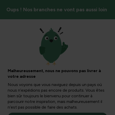
Oups ! Nos branches ne vont pas aussi loin
DIY & arrangements floraux
Cadeaux de Saint-
Valentin : 5 idées
Malheureusement, nous ne pouvons pas livrer à
votre adresse
sympas pour lui
Nous voyons que vous naviguez depuis un pays où
nous n’expédions pas encore de produits. Vous êtes
bien sûr toujours le bienvenu pour continuer à
Le jour de la Saint-Valentin, il n’y a pas que les femmes qui
parcourir notre inspiration, mais malheureusement il
sont sous les projecteurs ! Les messieurs méritent aussi
n’est pas possible de faire des achats.
un cadeau pour montrer qu’on les considère comme