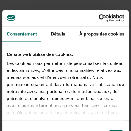
jardinière potager, fabriquée en bois imprégné durable,
est
commodément divisée en quatre compartiments
.
Cela crée l’espace idéal pour 4 herbes ou petits légumes
différents.
Consentement
Détails
À propos des cookies
Avec un assemblage facile et des dimensions compactes
de 1 x 1 m, Basil tient même dans les plus petits jardins.
Prêt à garantir des années de plaisir grandissant ! Un
Ce site web utilise des cookies.
geste affectueux qui fait non seulement s’épanouir le
Les cookies nous permettent de personnaliser le contenu
jardin, mais aussi votre passion commune pour les délices
frais et cultivés à la maison !
et les annonces, d'offrir des fonctionnalités relatives aux
médias sociaux et d'analyser notre trafic. Nous
(,
49,99€
)
partageons également des informations sur l'utilisation de
notre site avec nos partenaires de médias sociaux, de
Vous cherchez un modèle différent ? Découvrez tout ce
publicité et d'analyse, qui peuvent combiner celles-ci
qu’il y a dans la section tables de culture et plates-
avec d'autres informations que vous leur avez fournies
bandes.
ou qu'ils ont collectées lors de votre utilisation de leurs
services.
Sélection