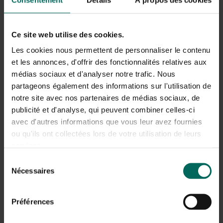
Ce site web utilise des cookies.
Les cookies nous permettent de personnaliser le contenu
et les annonces, d'offrir des fonctionnalités relatives aux
médias sociaux et d'analyser notre trafic. Nous
partageons également des informations sur l'utilisation de
notre site avec nos partenaires de médias sociaux, de
publicité et d'analyse, qui peuvent combiner celles-ci
Créer une clôture avec des branches de
avec d'autres informations que vous leur avez fournies
ou qu'ils ont collectées lors de votre utilisation de leurs
saule
services.
Pour délimiter une partie du jardin, une clôture peut être
Sélection
réalisée avec des branches de saule. Pour cela, enfoncez
Nécessaires
du
d’abord quelques piquets épais dans le sol. Celles-ci
consentement
peuvent être des branches droites et solides provenant
des saules eux-mêmes, ou d’autres poteaux. Sachez que
Préférences
les cannes de saule vivantes peuvent repousser
lorsqu’elles sont plantées en terre. Si vous préférez éviter