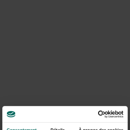
Des brindilles fraîches sont toujours utilisées pour cela,
elles restent douces et flexibles, ce qui les rend
relativement faciles à tresser.
Consentement
Détails
À propos des cookies