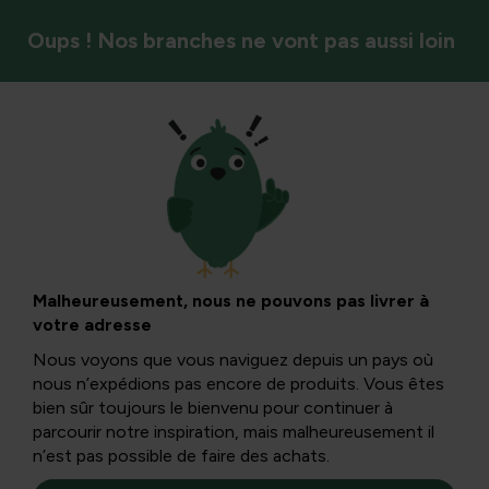
Oups ! Nos branches ne vont pas aussi loin
Styles de jardin et ambiance
Osier des branches
de saule
Malheureusement, nous ne pouvons pas livrer à
votre adresse
Nous voyons que vous naviguez depuis un pays où
Toutes sortes d’éléments décoratifs peuvent être
nous n’expédions pas encore de produits. Vous êtes
réalisés avec des branches de saule. Des clôtures, des
bien sûr toujours le bienvenu pour continuer à
paniers tressés ou d’autres idées créatives.
parcourir notre inspiration, mais malheureusement il
n’est pas possible de faire des achats.