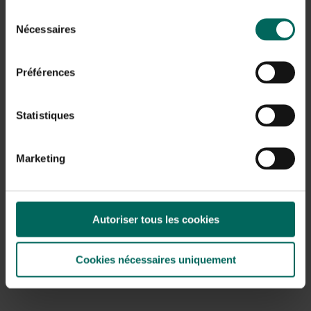
Sélection
Nécessaires
du
consentement
Préférences
Statistiques
Logement
Les Maras sont naturellement très timides. En entrant
Marketing
souvent en contact avec les gens, ils se débarrassent
rapidement de cette grande peur. En captivité, vous
pouvez les garder derrière une clôture qui n’a besoin que
de 1,20 mètre de haut.
Autoriser tous les cookies
Ils rongent le fil de clôture solide ordinaire, de sorte qu’ils
peuvent être mordus après un an, sauf si vous appliquez
une plaque en plastique ou des planches de bois sur les
Cookies nécessaires uniquement
30 cm du fond du fil. Puis les animaux disparaissent
soudainement du vent. Si vous placez une clôture de
panneaux métalliques solides, ils ne mordront pas.