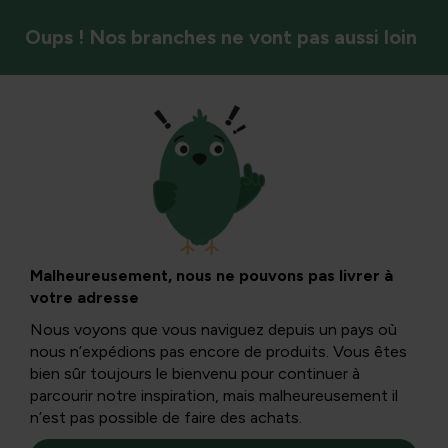
Oups ! Nos branches ne vont pas aussi loin
Styles de jardin et ambiance
Lièvre de la Pampa
ou lièvre de
Malheureusement, nous ne pouvons pas livrer à
votre adresse
Patagone : Maras
Nous voyons que vous naviguez depuis un pays où
nous n’expédions pas encore de produits. Vous êtes
dans le jardin
bien sûr toujours le bienvenu pour continuer à
parcourir notre inspiration, mais malheureusement il
n’est pas possible de faire des achats.
Quand on voit pour la première fois cet animal aux