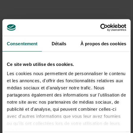
mara et 77 jours pour le mara nain. Après la gestation, un
à trois petits naissent, chacun pesant environ 550
grammes. Les accouchements ont souvent lieu dans un
salon commun, où les jeunes de jusqu’à 15 couples de
mara peuvent s’asseoir ensemble. Comme pour les
cochons d’Inde, les jeunes peuvent voir, marcher et
Consentement
Détails
À propos des cookies
manger de l’herbe immédiatement après la naissance. Les
jeunes maras tétent toujours de la mère deux fois par
jour et restent près du nid jusqu’à l’âge de trois mois. Un
an après la naissance, les petits peuvent également
Ce site web utilise des cookies.
donner naissance à leur première portée.
Les cookies nous permettent de personnaliser le contenu
et les annonces, d'offrir des fonctionnalités relatives aux
médias sociaux et d'analyser notre trafic. Nous
partageons également des informations sur l'utilisation de
notre site avec nos partenaires de médias sociaux, de
publicité et d'analyse, qui peuvent combiner celles-ci
avec d'autres informations que vous leur avez fournies
ou qu'ils ont collectées lors de votre utilisation de leurs
services.