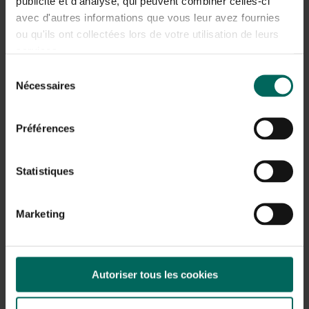
publicité et d'analyse, qui peuvent combiner celles-ci
avec d'autres informations que vous leur avez fournies
ou qu'ils ont collectées lors de votre utilisation de leurs
services.
Sélection
Nécessaires
du
consentement
Préférences
Statistiques
Marketing
Autoriser tous les cookies