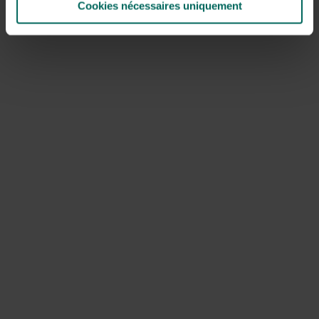
Cookies nécessaires uniquement
Le voile de mariage chinois
Dans un jardin rural, il y a souvent un enclos ou une
structure qu’il vaut mieux cacher à la vue. Ivy fait cela,
mais le voile de mariée chinois, Fallopia aubertii, aussi.
C’est une vigne remarquablement rapide, disons bruyante,
moins adaptée à un petit jardin. Les fleurs blanc-vert
apparaissent en été et prennent une légère teinte rose
après la fertilisation.