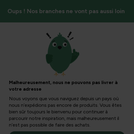
Oups ! Nos branches ne vont pas aussi loin
Styles de jardin et ambiance
Jardin de
campagne ou jardin
Malheureusement, nous ne pouvons pas livrer à
votre adresse
cottage
Nous voyons que vous naviguez depuis un pays où
nous n’expédions pas encore de produits. Vous êtes
bien sûr toujours le bienvenu pour continuer à
Le jardin cottage ou jardin rural se caractérise comme un
parcourir notre inspiration, mais malheureusement il
jardin qui s’intègre au paysage. Cela peut se faire avec des
n’est pas possible de faire des achats.
haies sauvages, entre autres, découvrez plus de conseils