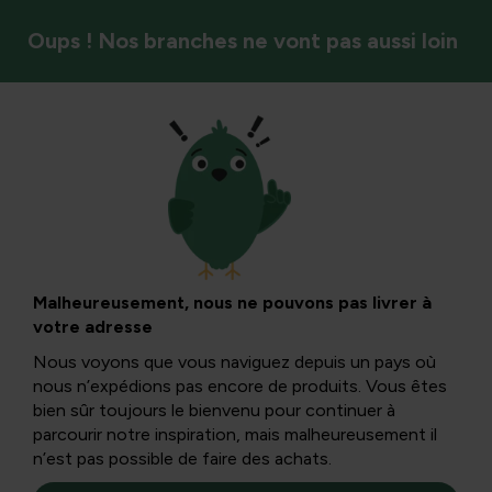
Oups ! Nos branches ne vont pas aussi loin
Styles de jardin et ambiance
Haize de hêtre :
rangée simple vs
Malheureusement, nous ne pouvons pas livrer à
votre adresse
rangée double
Nous voyons que vous naviguez depuis un pays où
nous n’expédions pas encore de produits. Vous êtes
bien sûr toujours le bienvenu pour continuer à
Une haie de hêtre est un choix populaire pour l’intimité, la
parcourir notre inspiration, mais malheureusement il
protection contre le vent et l’apparence élégante. Dans
n’est pas possible de faire des achats.
cet article, vous apprendrez toute la différence entre une