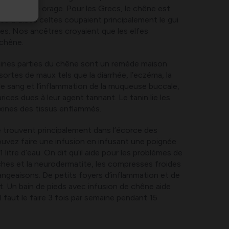
omme arbre orage. Pour les Grecs, le chêne est
 Les druides celtes coupaient principalement le gui
nes. Nos ancêtres croyaient que les elfes
 chêne.
taines parties du chêne sont un remède maison
ortes de maux tels que la diarrhée, l’eczéma, la
de sang et l’inflammation de la muqueuse buccale,
rices dues à leur agent tannant. Le tanin lie les
oxines des tissus enflammés.
 trouvent principalement dans l’écorce des
pouvez faire une infusion en infusant une poignée
litre d’eau. On dit qu’il aide pour les problèmes de
ches et la neurodermatite, les compresses froides
ngeaisons. De petits foyers d’inflammation et de
. Un bain de pieds avec infusion de chêne aide
Il faut le faire 3 fois par semaine pendant 15