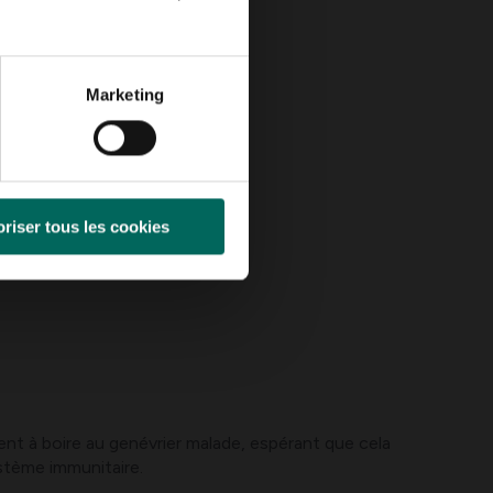
Marketing
riser tous les cookies
ent à boire au genévrier malade, espérant que cela
ystème immunitaire.