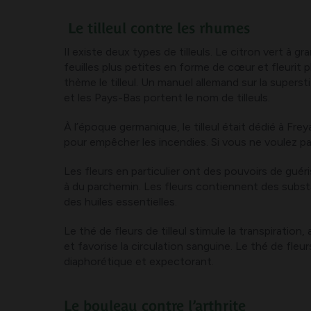
Le tilleul contre les rhumes
Il existe deux types de tilleuls. Le citron vert à gra
feuilles plus petites en forme de cœur et fleurit
thème le tilleul. Un manuel allemand sur la superst
et les Pays-Bas portent le nom de tilleuls.
À l’époque germanique, le tilleul était dédié à Frey
pour empêcher les incendies. Si vous ne voulez p
Les fleurs en particulier ont des pouvoirs de guér
à du parchemin. Les fleurs contiennent des subst
des huiles essentielles.
Le thé de fleurs de tilleul stimule la transpiratio
et favorise la circulation sanguine. Le thé de fleurs 
diaphorétique et expectorant.
Le bouleau contre l’arthrite