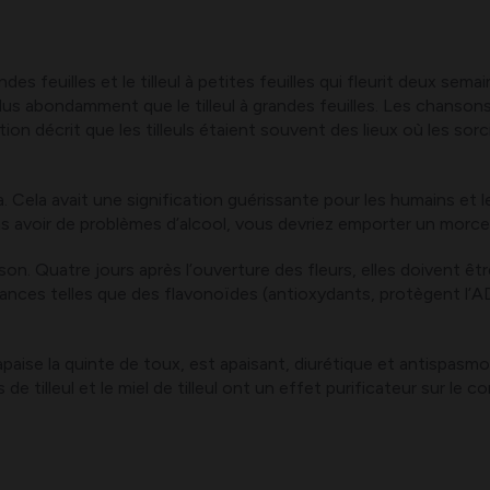
ndes feuilles et le tilleul à petites feuilles qui fleurit deux semai
 plus abondamment que le tilleul à grandes feuilles. Les chans
ition décrit que les tilleuls étaient souvent des lieux où les so
a. Cela avait une signification guérissante pour les humains et les
as avoir de problèmes d’alcool, vous devriez emporter un morc
ison. Quatre jours après l’ouverture des fleurs, elles doivent 
ances telles que des flavonoïdes (antioxydants, protègent l’A
n, apaise la quinte de toux, est apaisant, diurétique et antispasm
de tilleul et le miel de tilleul ont un effet purificateur sur le co