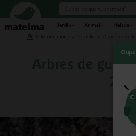
Jardin
Animal
Maison
Informations sur le jardin
Conception de j
Oups 
Arbres de guéris
2