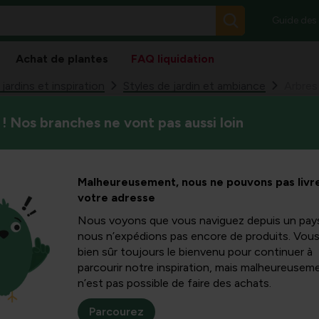
Guide des
Achat de plantes
FAQ liquidation
ardins et inspiration
Styles de jardin et ambiance
Arbres
! Nos branches ne vont pas aussi loin
Arbres pour effet médicinal 
on Partie
contre l’inflammation et la pea
secteur médical
Malheureusement, nous ne pouvons pas livre
votre adresse
Nous voyons que vous naviguez depuis un pay
nous n’expédions pas encore de produits. Vou
bien sûr toujours le bienvenu pour continuer à
Écorce de chêne c
parcourir notre inspiration, mais malheureuseme
n’est pas possible de faire des achats.
Le chêne peut vivre plus
40 m. À l’époque préhist
Parcourez
comme source de nourrit