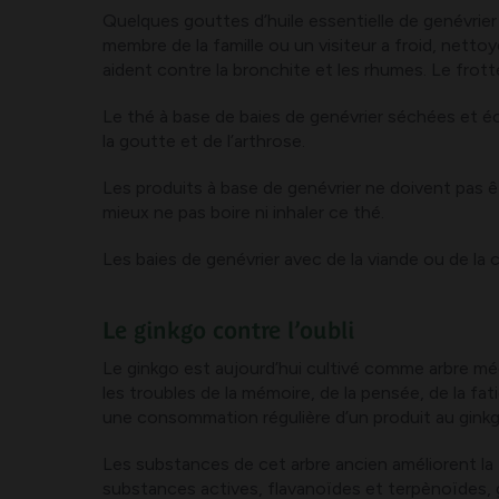
Quelques gouttes d’huile essentielle de genévrier 
membre de la famille ou un visiteur a froid, nettoy
aident contre la bronchite et les rhumes. Le frott
Le thé à base de baies de genévrier séchées et 
la goutte et de l’arthrose.
Les produits à base de genévrier ne doivent pas êtr
mieux ne pas boire ni inhaler ce thé.
Les baies de genévrier avec de la viande ou de la 
Le ginkgo contre l’oubli
Le ginkgo est aujourd’hui cultivé comme arbre médi
les troubles de la mémoire, de la pensée, de la f
une consommation régulière d’un produit au ginkgo,
Les substances de cet arbre ancien améliorent la f
substances actives, flavanoïdes et terpènoïdes, g