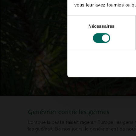
vous leur avez fournies ou qu'
Sélection
Nécessaires
du
consentement
Genévrier contre les germes
Lorsque la peste faisait rage en Europe, les gens 
les guérirait. De nos jours, le genévrier est de n