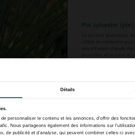
Pin sylvestre (pin
Le pouvoir guérisseur d
utilisé en médecine popu
une infusion chaude de p
bronchite et la toux du
et coquelucheuses !)
Appliqué à l’extérieur, o
de pin. Les muscles sont
troubles musculaires et a
Détails
son effet analgésique.
Les produits issus d’aigu
ies.
inflammation des poumons
e personnaliser le contenu et les annonces, d'offrir des fonctio
règles irrégulières, les 
rafic. Nous partageons également des informations sur l'utilisati
hépatiques, les ulcères d’
, de publicité et d'analyse, qui peuvent combiner celles-ci avec
tension nerveuse et le s