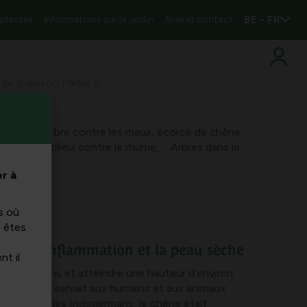
BE - FR
 plantes
Informations sur le jardin
Aide et contact
 de guérison Partie 2
: écorce d’arbre contre les maux, écorce de chêne
u sèche, tilleul contre le rhume, ... Arbres dans le
r à
s où
s êtes
ontre l’inflammation et la peau sèche
nt il
 de 1000 ans et atteindre une hauteur d’environ
orique, elle servait aux humains et aux animaux
ure. Chez les Indogermans, le chêne était