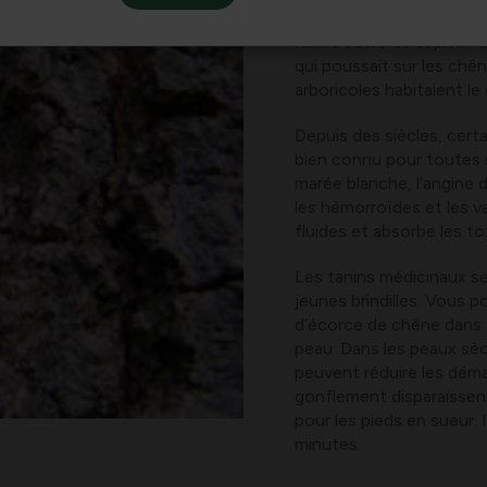
associé au dieu Donar c
l’arbre sacré de Jupiter.
qui poussait sur les chê
arboricoles habitaient le
Depuis des siècles, cer
bien connu pour toutes s
marée blanche, l’angine 
les hémorroïdes et les va
fluides et absorbe les t
Les tanins médicinaux se
jeunes brindilles. Vous 
d’écorce de chêne dans 1 
peau. Dans les peaux sè
peuvent réduire les déma
gonflement disparaissent
pour les pieds en sueur. 
minutes.