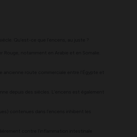
 siècle. Qu’est-ce que l’encens, au juste ?
a mer Rouge, notamment en Arabie et en Somalie.
une ancienne route commerciale entre l’Égypte et
ienne depuis des siècles. L’encens est également
es) contenues dans l’encens inhibent les
lièrement contre l’inflammation intestinale