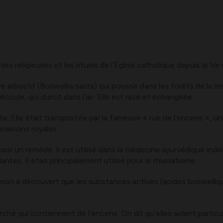
es religieuses et les rituels de l’Église catholique depuis le Ve
arbre arbustif (Boswellia sacra) qui pousse dans les forêts de l
coule, qui durcit dans l’air. Elle est rase et échangeée.
ée. Elle était transportée par la fameuse « rue de l’encens », 
s maisons royales.
ssi un remède. Il est utilisé dans la médecine ayurvédique ind
ntes. Il était principalement utilisé pour le rhumatisme.
on a découvert que les substances actives (acides boswelliqu
ché qui contiennent de l’encens. On dit qu’elles aident particu