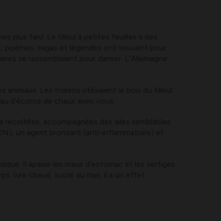
nes plus tard. Le tilleul à petites feuilles a des
ons, poèmes, sagas et légendes ont souvent pour
rcières se rassemblaient pour danser. L’Allemagne
 animaux. Les Indiens utilisaient le bois du tilleul
eau d’écorce de chaux avec vous.
être récoltées, accompagnées des ailes semblables
DN), un agent bronzant (anti-inflammatoire) et
odique. Il apaise les maux d’estomac et les vertiges
rps. Ivre chaud, sucré au miel, il a un effet