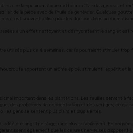
dans une lampe aromatique nettoieront l’air des germes et réduir
ez l’air de la pièce avec de l’huile de genévrier. Quelques goutt
ement est souvent utilisé pour les douleurs liées au rhumatisme,
écrasées a un effet nettoyant et déshydrateant le sang et est
e utilisés plus de 4 semaines, car ils pourraient stimuler trop f
choucroute apportent un arôme épicé, stimulent l’appétit et la 
cinal important dans les plantations. Les feuilles servent à fabr
atigue, des problèmes de concentration et des vertiges, ce qui
 les gens se sentent plus clairs et plus alertes.
luidité du sang. Il ne s’agglutine plus si facilement. En conséq
arantissent également que les cellules nerveuses disposent de 