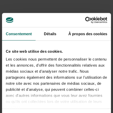
Consentement
Détails
À propos des cookies
Nappe de paillage 17
Filet brise-vue verte
g/m² - 10 x 1 m
foncée - 1,5 x 10 m
Ce site web utilise des cookies.
4,
19,
99
99
Les cookies nous permettent de personnaliser le contenu
et les annonces, d'offrir des fonctionnalités relatives aux
médias sociaux et d'analyser notre trafic. Nous
partageons également des informations sur l'utilisation de
notre site avec nos partenaires de médias sociaux, de
publicité et d'analyse, qui peuvent combiner celles-ci
avec d'autres informations que vous leur avez fournies
ou qu'ils ont collectées lors de votre utilisation de leurs
services.
Serre-joints pour
Rouleau de pelouse -