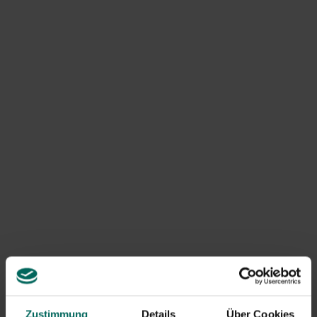
(Turdus philomelos)
ist an ihrem typisch gesprenkelten,
sehr klaren und abwechslungsreichen Gesang zu
erkennen. Braune Sprenkel auf cremefarbenem
Hintergrund. Die Brust ist auffälliger gesprenkelt als bei
der weiblichen Amsel. Die Singdrossel ist etwas kleiner
von Statur und hat einen kürzeren Schwanz. Die braunen
Körperteile sind außerdem allgemein blasser als die des
weiblichen Amsels. Der Schnabel ist blassgrau und die
Drossel hat einen hellen Augenrand und blasse
Wangenstreifen.
Eine größere Version der Singdrossel ist
die Große
Drossel
(Turdus viscivorus),
die größte europäische
Drosselart (30 cm). Mit ihren graubraunen Flügeln und der
gesprenkelten Brust ist diese Drossel ebenfalls ein
auffälliges Erscheinungsbild. Im Flug erkennt man diese
Drossel an der weißen Unterflügel und den weißen
Schwanzecken. Bei beiden Drosselarten gibt es fast
keinen Farbunterschied zwischen den Gattungen, wie bei
der Amsel.
Zustimmung
Details
Über Cookies