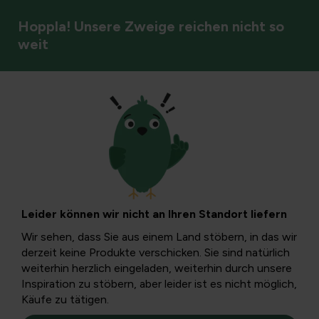
Hoppla! Unsere Zweige reichen nicht so
weit
Vögel
Die Drossel
Die Drossel sind eine große Gruppe mittelgroßer
Singvögel. Sie haben einen gut entwickelten Gesang und
Leider können wir nicht an Ihren Standort liefern
das junge Gefieder ist meist gefleckt.
Wir sehen, dass Sie aus einem Land stöbern, in das wir
derzeit keine Produkte verschicken. Sie sind natürlich
weiterhin herzlich eingeladen, weiterhin durch unsere
Inspiration zu stöbern, aber leider ist es nicht möglich,
Käufe zu tätigen.