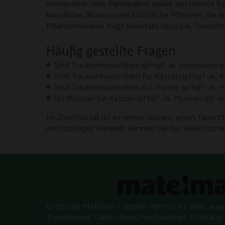
Arekapalme oder Parlorpalme sowie bestimmte Farn
künstliche Blumen oder künstliche Pflanzen, die
Pflanzenmedien trägt ebenfalls dazu bei, Tierzä
Häufig gestellte Fragen
Sind Traubenhyazinthen giftig? Ja, besonders 
Sind Traubenhyazinthen für Katzen giftig? Ja,
Sind Traubenhyazinthen für Hunde giftig? Ja,
Ist Muscari für Katzen giftig? Ja, Muscari gilt
Im Zweifelsfall ist es immer ratsam, einen Tiera
rechtzeitiges Handeln können Sie das Risiko sch
Entdecke Matelma – deinen Partner für alles, was
Zuverlässige Gartentipps, hochwertige Produkte u