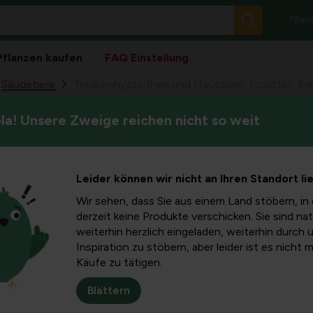
Pflan
Pflanzen kaufen
FAQ Einstellung
Säugetiere
Traubenhyazinthen und Haustiere: Toxizität, E
a! Unsere Zweige reichen nicht so weit
Traubenhyazinthen, oder Musc
then und
Gärten als auch in Töpfen ge
Traubenhyazinthen sind, waru
izität,
Leider können wir nicht an Ihren Standort li
welche Symptome Sie erwarte
schützen und darauf zu reagi
Wir sehen, dass Sie aus einem Land stöbern, in 
Handeln
derzeit keine Produkte verschicken. Sie sind nat
weiterhin herzlich eingeladen, weiterhin durch 
Inspiration zu stöbern, aber leider ist es nicht 
Käufe zu tätigen.
i)?
Blättern
ie im Frühling krumme Blütenähsten mit vielen kleinen blauen Bl