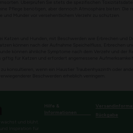
sorten. Überprüfen Sie stets die spezifischen Toxizitätsdaten
 keine Pflege benötigen, aber dennoch Atmosphäre bieten. Di
hne und Münder vor versehentlichem Verzehr zu schützen.
bei Katzen und Hunden, mit Beschwerden wie Erbrechen und Du
 Katzen können nach der Aufnahme Speichelfluss, Erbrechen u
 Hunde können ähnliche Symptome nach dem Verzehr und der R
 als giftig für Katzen und erfordert angemessene Aufmerksamkei
rzt zu konsultieren, wenn ein Haustier Traubenhyazinth oder an
werwiegenderer Beschwerden erheblich verringern.
Hilfe &
Versandinforma
Informationen
Rückgabe
 wächst und blüht.
nd Inspiration für