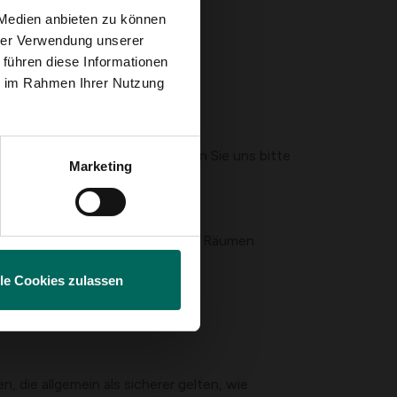
 Medien anbieten zu können
hrer Verwendung unserer
 führen diese Informationen
fern
ie im Rahmen Ihrer Nutzung
es sich handelt
ndig hervorrufen
ufnahme vermuten, kontaktieren Sie uns bitte
Marketing
 hoch oben oder in geschlossenen Räumen
n können
lle Cookies zulassen
 Symptome signalisiert
 die allgemein als sicherer gelten, wie