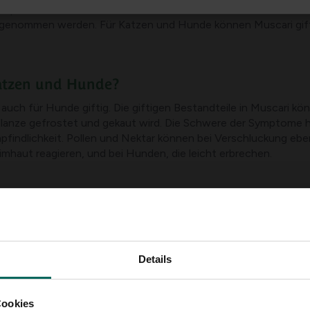
mpakten Größe beliebt. Alle Teile der Pflanze, insbesondere d
genommen werden. Für Katzen und Hunde können Muscari gifti
Katzen und Hunde?
 auch für Hunde giftig. Die giftigen Bestandteile in Muscari
anze gefrostet und gekaut wird. Die Schwere der Symptome hä
Empfindlichkeit. Pollen und Nektar können bei Verschluckung eb
eimhaut reagieren, und bei Hunden, die leicht erbrechen.
Kontakt mit der Pflanze
ethargie
hwäche
Details
chelausstoß und Erbrechen
Cookies