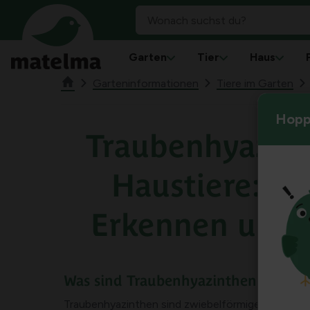
Garten
Tier
Haus
Garteninformationen
Tiere im Garten
Hoppl
Traubenhyazin
Haustiere: Tox
Erkennen und 
Was sind Traubenhyazinthen (Muscar
Traubenhyazinthen sind zwiebelförmige Pflanzen, d