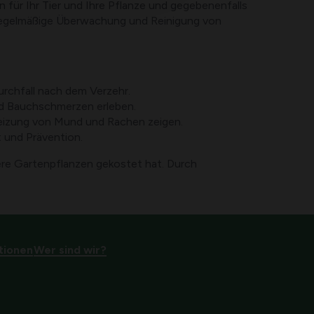
 für Ihr Tier und Ihre Pflanze und gegebenenfalls
e regelmäßige Überwachung und Reinigung von
rchfall nach dem Verzehr.
nd Bauchschmerzen erleben.
eizung von Mund und Rachen zeigen.
t und Prävention.
dere Gartenpflanzen gekostet hat. Durch
tionen
Wer sind wir?