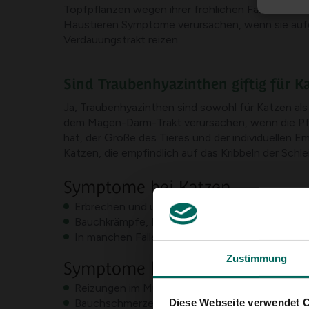
Topfpflanzen wegen ihrer fröhlichen Farbe und ko
Haustieren Symptome verursachen, wenn sie auf
Verdauungstrakt reizen.
Sind Traubenhyazinthen giftig für 
Ja, Traubenhyazinthen sind sowohl für Katzen als
dem Magen-Darm-Trakt verursachen, wenn die Pfl
hat, der Größe des Tieres und der individuellen 
Katzen, die empfindlich auf das Kribbeln der Schl
Symptome bei Katzen
Erbrechen und übermäßiger Speichelfluss nach 
Bauchkrämpfe, Durchfall und möglicherweise L
In manchen Fällen mangelnde Appetit oder Sc
Zustimmung
Symptome bei Hunden
Reizungen im Mund und Hals, gefolgt von Spei
Diese Webseite verwendet 
Bauchschmerzen, Durchfall und Lethargie