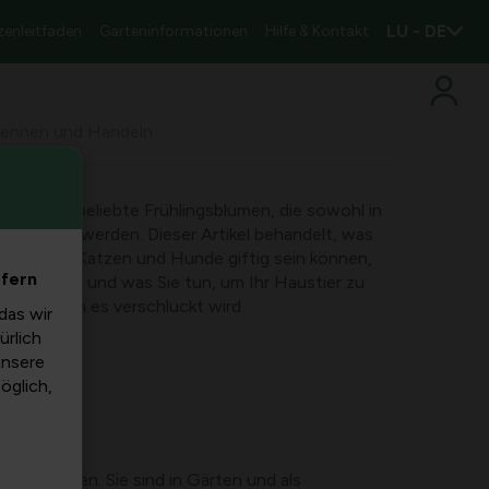
LU - DE
zenleitfaden
Garteninformationen
Hilfe & Kontakt
rkennen und Handeln
ari, sind beliebte Frühlingsblumen, die sowohl in
schmückt werden. Dieser Artikel behandelt, was
m sie für Katzen und Hunde giftig sein können,
efern
n können und was Sie tun, um Ihr Haustier zu
eren, wenn es verschluckt wird.
das wir
ürlich
unsere
möglich,
üten bilden. Sie sind in Gärten und als