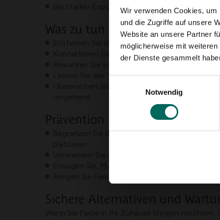
Bei starker Exposition kann eine verminderte Ak
Wir verwenden Cookies, um I
und die Zugriffe auf unsere 
Was zu tun ist, wenn man es n
Website an unsere Partner fü
Entfernen Sie die Pflanze sofort aus der Reichw
möglicherweise mit weiteren
Kontaktieren Sie so bald wie möglich Ihren Tie
der Dienste gesammelt habe
Bewahren Sie ein Pflanzenstück oder ein Foto d
Lassen Sie das Tier ohne professionelle Bera
Einwilligungsauswahl
Überwachen Sie Ihr Tier auf Symptome und sorg
Notwendig
umgehend
Prävention und Pflege
Begrenzen Sie den Zugang zu Pflanzen, die pot
platzieren
Verwenden Sie stabile Blumentöpfe oder eine A
Erwägen Sie, Muscari durch Pflanzen zu ersetzen
Bringen Sie Familie und Besucher bei, wie man 
Sichere Alternativen und Wartu
Wenn Sie Farbe in Ihr Zuhause bringen möchten, o