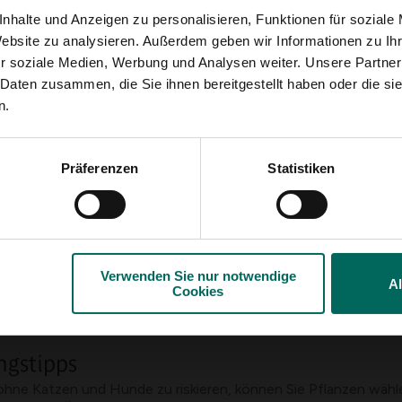
tivität auftreten
nhalte und Anzeigen zu personalisieren, Funktionen für soziale
Website zu analysieren. Außerdem geben wir Informationen zu I
immt
r soziale Medien, Werbung und Analysen weiter. Unsere Partner
eite Ihres Haustiers und halten Sie das Tier von den Pflanzen 
 Daten zusammen, die Sie ihnen bereitgestellt haben oder die s
rarzt oder ein zugelassenes Giftzentrum für Haustiere
n.
er Pflanze auf, damit der Betreuer sehen kann, um welche Art 
tung keine Medikamente einnehmen oder das Erbrechen eigenstä
en Sie für ausreichend frisches Wasser; Wenn Sie eine hohe A
Präferenzen
Statistiken
enziell giftig für Katzen und Hunde sind, indem Sie Pflanzen
Verwenden Sie nur notwendige
bdeckung, damit Tiere die Zwiebel oder Blätter nicht erreiche
A
Cookies
, die für Haustiere als sicherer gelten
Haustiere in der Nähe von Pflanzen schützt und wie man frühe
ngstipps
hne Katzen und Hunde zu riskieren, können Sie Pflanzen wählen,